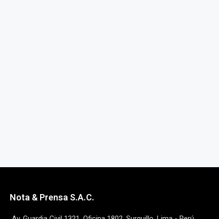
Nota & Prensa S.A.C.
Av. Guardia Civil 1321, Oficina 1802, Surquillo, Lima - Perú