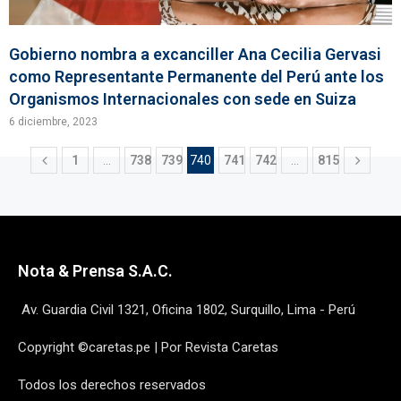
Gobierno nombra a excanciller Ana Cecilia Gervasi
como Representante Permanente del Perú ante los
Organismos Internacionales con sede en Suiza
6 diciembre, 2023
1
…
738
739
740
741
742
…
815
Nota & Prensa S.A.C.
Av. Guardia Civil 1321, Oficina 1802, Surquillo, Lima - Perú
Copyright ©caretas.pe | Por Revista Caretas
Todos los derechos reservados