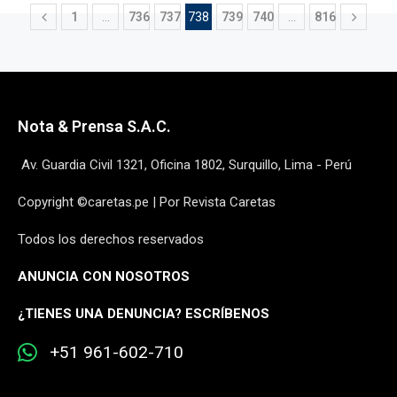
1
…
736
737
738
739
740
…
816
Nota & Prensa S.A.C.
Av. Guardia Civil 1321, Oficina 1802, Surquillo, Lima - Perú
Copyright ©caretas.pe | Por Revista Caretas
Todos los derechos reservados
ANUNCIA CON NOSOTROS
¿
TIENES UNA DENUNCIA? ESCRÍBENOS
+51 961-602-710