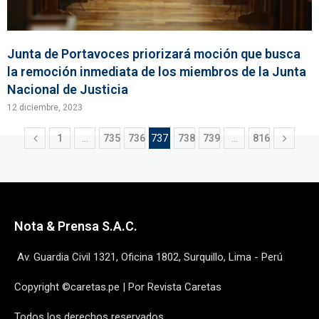
Junta de Portavoces priorizará moción que busca
la remoción inmediata de los miembros de la Junta
Nacional de Justicia
12 diciembre, 2023
1
…
735
736
737
738
739
…
816
Nota & Prensa S.A.C.
Av. Guardia Civil 1321, Oficina 1802, Surquillo, Lima - Perú
Copyright ©caretas.pe | Por Revista Caretas
Todos los derechos reservados