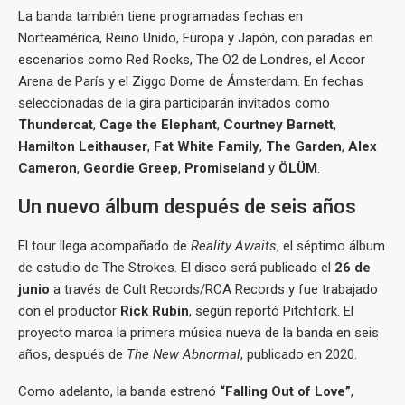
La banda también tiene programadas fechas en
Norteamérica, Reino Unido, Europa y Japón, con paradas en
escenarios como Red Rocks, The O2 de Londres, el Accor
Arena de París y el Ziggo Dome de Ámsterdam. En fechas
seleccionadas de la gira participarán invitados como
Thundercat
,
Cage the Elephant
,
Courtney Barnett
,
Hamilton Leithauser
,
Fat White Family
,
The Garden
,
Alex
Cameron
,
Geordie Greep
,
Promiseland
y
ÖLÜM
.
Un nuevo álbum después de seis años
El tour llega acompañado de
Reality Awaits
, el séptimo álbum
de estudio de The Strokes. El disco será publicado el
26 de
junio
a través de Cult Records/RCA Records y fue trabajado
con el productor
Rick Rubin
, según reportó Pitchfork. El
proyecto marca la primera música nueva de la banda en seis
años, después de
The New Abnormal
, publicado en 2020.
Como adelanto, la banda estrenó
“Falling Out of Love”
,