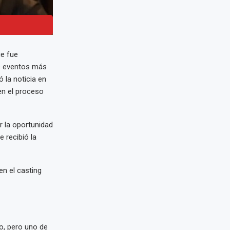
ue fue
os eventos más
 la noticia en
en el proceso
er la oportunidad
 recibió la
n el casting
o, pero uno de