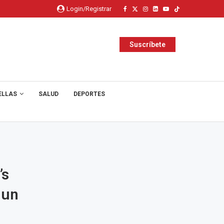
Login/Registrar
Suscríbete
ELLAS
SALUD
DEPORTES
’s
 un