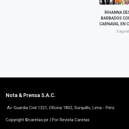
SEAN "DIDDY" COMBS
RIHANNA DE
ENFRENTA CAMBIO EN SU
BARBADOS CON
FECHA DE LIBERACIÓN TRAS
CARNAVAL EN C
INCIDENTE EN PRISIÓN
5 agost
5 agosto, 2026
Nota & Prensa S.A.C.
Av. Guardia Civil 1321, Oficina 1802, Surquillo, Lima - Perú
Copyright ©caretas.pe | Por Revista Caretas