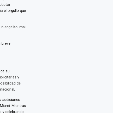
ductor
a el orgullo que
un angelito, mai
n breve
sde su
licitarias y
osibilidad de
nacional.
a audiciones
 Miami. Mientras
o y celebrando