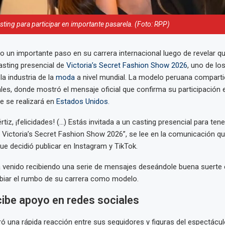
ting para participar en importante pasarela. (Foto: RPP)
dio un importante paso en su carrera internacional luego de revelar q
asting presencial de
Victoria’s Secret Fashion Show 2026
, uno de l
la industria de la
moda
a nivel mundial. La modelo peruana compartió
les, donde mostró el mensaje oficial que confirma su participación 
e se realizará en
Estados Unidos.
rtiz, ¡felicidades! (...) Estás invitada a un casting presencial para ten
el Victoria’s Secret Fashion Show 2026”, se lee en la comunicación que
ue decidió publicar en Instagram y TikTok.
a venido recibiendo una serie de mensajes deseándole buena suerte e
biar el rumbo de su carrera como modelo.
cibe apoyo en redes sociales
ró una rápida reacción entre sus seguidores y figuras del espectácul