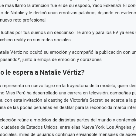
e más llamó la atención fue el de su esposo, Yaco Eskenazi. El con
eo de Natalie y le dedicó unas emotivas palabras, dejando en evidenci
 nuevo reto profesional.
 y luchas por tus sueños sin descanso. Te amo y para los EV ya eres 
 exchico reality en sus redes sociales.
atalie Vértiz no ocultó su emoción y acompañó la publicación con u
 pasando!”, junto a emojis de emoción y corazones.
o le espera a Natalie Vértiz?
 representa un nuevo logro en la trayectoria de la modelo, quien de
 Miss Perú ha desarrollado una carrera en televisión, campañas pub
, con esta invitación al casting de Victoria’s Secret, se acerca a la p
una de las pocas peruanas en desfilar para la reconocida marca inter
elección reúne a modelos de distintas partes del mundo y contempl
 ciudades de Estados Unidos, entre ellas Nueva York, Los Ángeles y
 sociales, miles de usuarios continúan enviándole mensajes de apoy