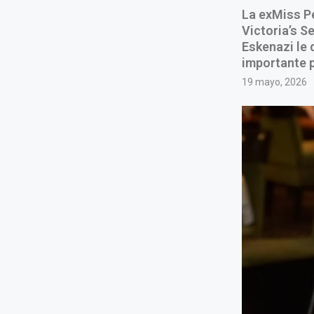
La exMiss Pe
Victoria’s S
Eskenazi le 
importante p
19 mayo, 2026