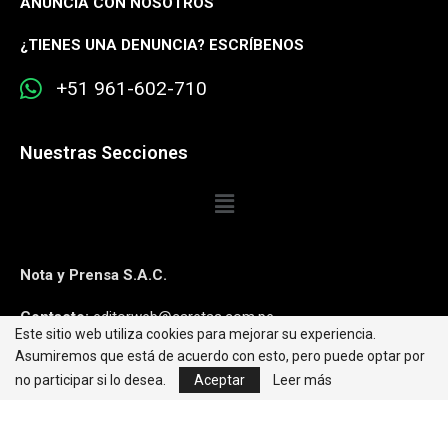
ANUNCIA CON NOSOTROS
¿
TIENES UNA DENUNCIA? ESCRÍBENOS
+51 961-602-710
Nuestras Secciones
Nota y Prensa S.A.C.
Contacto:
editorweb@caretas.com.pe
Este sitio web utiliza cookies para mejorar su experiencia.
Asumiremos que está de acuerdo con esto, pero puede optar por
Síguenos:
no participar si lo desea.
Aceptar
Leer más