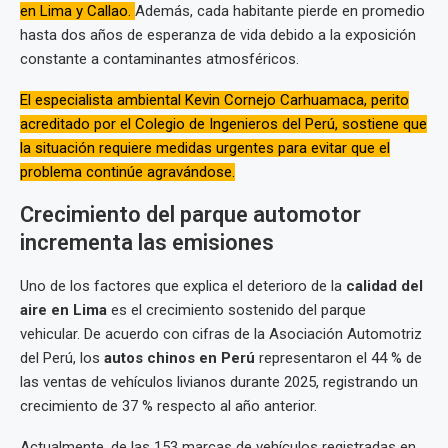
en Lima y Callao.
Además, cada habitante pierde en promedio
hasta dos años de esperanza de vida debido a la exposición
constante a contaminantes atmosféricos.
El especialista ambiental Kevin Cornejo Carhuamaca, perito
acreditado por el Colegio de Ingenieros del Perú, sostiene que
la situación requiere medidas urgentes para evitar que el
problema continúe agravándose.
Crecimiento del parque automotor
incrementa las emisiones
Uno de los factores que explica el deterioro de la
calidad del
aire en Lima
es el crecimiento sostenido del parque
vehicular. De acuerdo con cifras de la Asociación Automotriz
del Perú, los
autos chinos en Perú
representaron el 44 % de
las ventas de vehículos livianos durante 2025, registrando un
crecimiento de 37 % respecto al año anterior.
Actualmente, de las 153 marcas de vehículos registradas en