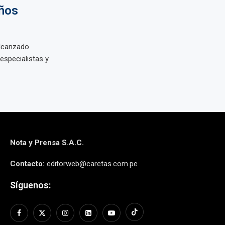
eños
alcanzado
especialistas y
Nota y Prensa S.A.C.
Contacto:
editorweb@caretas.com.pe
Síguenos: