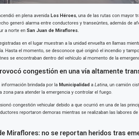
ncendió en plena avenida
Los Héroes
, una de las rutas con mayor tr
hecho generó alarma entre conductores y transeúntes, además de afec
ur a norte en
San Juan de Miraflores.
gistradas en el lugar muestran a la unidad envuelta en llamas mien
vía. Hasta el momento, se desconoce qué originó el incendio y tamp
énes se encontraban dentro del vehículo al momento de la emergenc
rovocó congestión en una vía altamente tran
 información brindada por la
Municipalidad
a
Latina
, un camión cis
a zona para atender la emergencia y controlar el fuego.
asionó congestión vehicular debido a que ocurrió en una de las princ
onductores reportaron demoras mientras se realizaban las labores de
e Miraflores: no se reportan heridos tras em