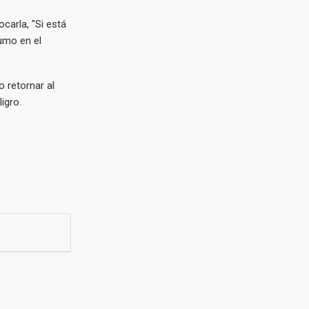
carla, "Si está
humo en el
 retornar al
igro.