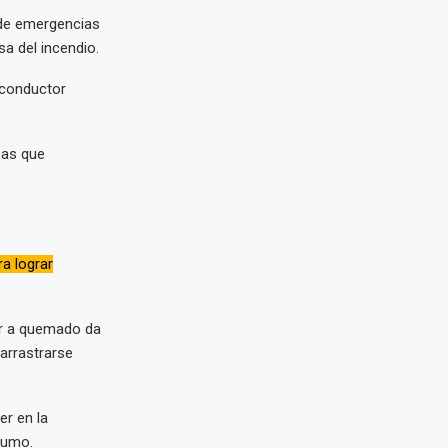
 de emergencias
a del incendio.
 conductor
sas que
a lograr
or a quemado da
arrastrarse
r en la
 humo.