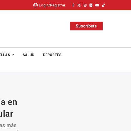
Login/Registrar
Suscríbete
ELLAS
SALUD
DEPORTES
ia en
ular
ías más