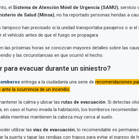
to, el
Sistema de Atención Móvil de Urgencia (SAMU)
, servicio
nisterio de Salud (Minsa)
, no ha reportado personas heridas a caus
 tampoco han precisado si la unidad transportaba pasajeros o si el
 el vehículo antes de que el fuego se propagara.
en las próximas horas se conozcan mayores detalles sobre las cau
cendio y las circunstancias en que ocurrió el hecho.
 para evacuar durante un siniestro?
Bomberos
entrega a la ciudadanía una serie de
recomendaciones par
 ante la ocurrencia de un incendio.
antener la calma y ubicar las
rutas de evacuación
. Si detectas ol
a; en caso el humo invada la habitación, los bomberos recomiendan 
salida mientras mantienen la cabeza muy cerca al suelo.
oder utilizar las
vías de evacuación
, lo recomendable es permanece
ar la puerta y tapar las rendijas con trapos para evitar el ingreso de