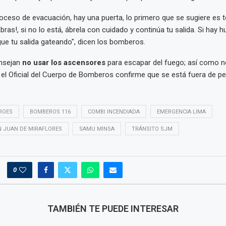
proceso de evacuación, hay una puerta, lo primero que se sugiere es to
abras!, si no lo está, ábrela con cuidado y continúa tu salida. Si hay 
ue tu salida gateando", dicen los bomberos.
onsejan
no usar los ascensores
para escapar del fuego; así como no
 el Oficial del Cuerpo de Bomberos confirme que se está fuera de pel
ROES
BOMBEROS 116
COMBI INCENDIADA
EMERGENCIA LIMA
N JUAN DE MIRAFLORES
SAMU MINSA
TRÁNSITO SJM
0
TAMBIÉN TE PUEDE INTERESAR