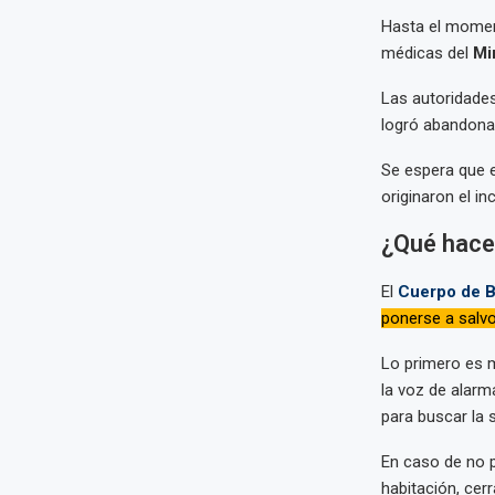
Hasta el momen
médicas del
Mi
Las autoridades
logró abandonar
Se espera que 
originaron el in
¿Qué hacer
El
Cuerpo de 
ponerse a salvo
Lo primero es m
la voz de alarm
para buscar la 
En caso de no p
habitación, cerr