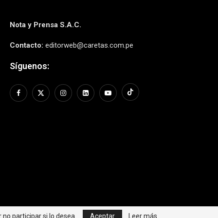
Nota y Prensa S.A.C.
Contacto:
editorweb@caretas.com.pe
Síguenos:
no participar si lo desea.
Aceptar
Leer más