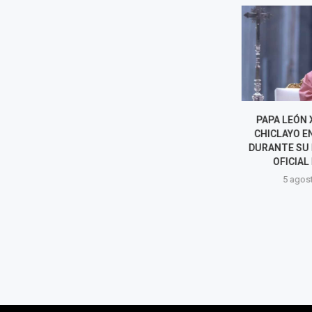
ADULTA MAYOR MUERE TRAS
PAPA LEÓN X
SER ATACADA POR DOS
CHICLAYO E
ROTTWEILER: VECINOS
DURANTE SU 
ASEGURAN QUE YA ERAN...
OFICIAL 
5 agosto, 2026
5 agost