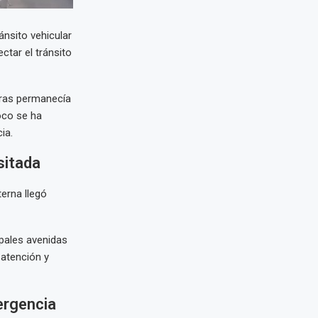
ánsito vehicular
tar el tránsito
tras permanecía
oco se ha
ia.
sitada
terna llegó
ipales avenidas
 atención y
ergencia