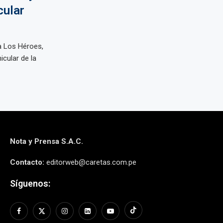
cular
a Los Héroes,
icular de la
Nota y Prensa S.A.C.
Contacto:
editorweb@caretas.com.pe
Síguenos: