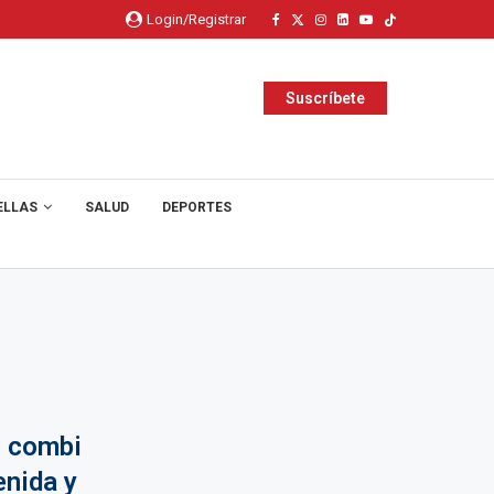
Login/Registrar
Suscríbete
ELLAS
SALUD
DEPORTES
: combi
enida y