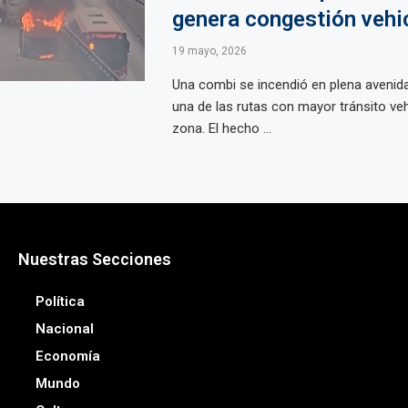
genera congestión vehi
19 mayo, 2026
Una combi se incendió en plena avenid
una de las rutas con mayor tránsito veh
zona. El hecho ...
Nuestras Secciones
Política
Nacional
Economía
Mundo