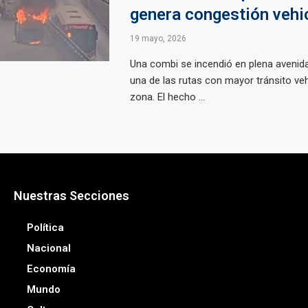
genera congestión vehi
19 mayo, 2026
Una combi se incendió en plena avenid
una de las rutas con mayor tránsito veh
zona. El hecho ...
Nuestras Secciones
Política
Nacional
Economía
Mundo