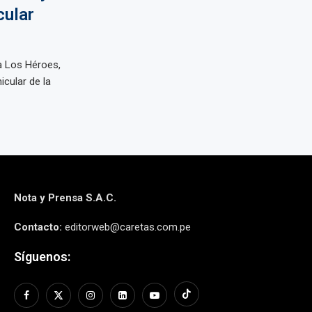
cular
a Los Héroes,
icular de la
Nota y Prensa S.A.C.
Contacto:
editorweb@caretas.com.pe
Síguenos: