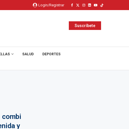
Login/Registrar
Suscríbete
ELLAS
SALUD
DEPORTES
: combi
enida y