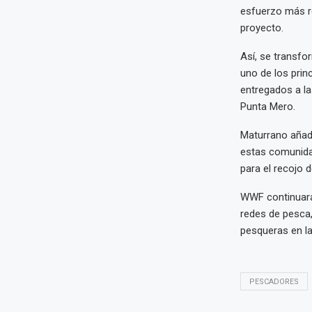
esfuerzo más re
proyecto.
Así, se transfo
uno de los prin
entregados a l
Punta Mero.
Maturrano añadi
estas comunidad
para el recojo 
WWF continuará
redes de pesca,
pesqueras en la
PESCADORES