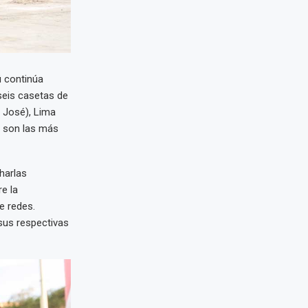
ú continúa
seis casetas de
 José), Lima
 son las más
harlas
e la
e redes.
sus respectivas