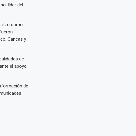
o, líder del
utilizó como
 fueron
nco, Cancas y
palidades de
iante el apoyo
nsformación de
comunidades