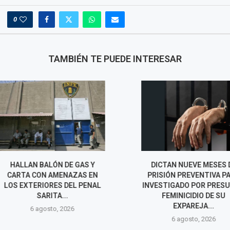
0
TAMBIÉN TE PUEDE INTERESAR
ÓN DE GAS Y
DICTAN NUEVE MESES DE
PNP FRUSTRA 
AMENAZAS EN
PRISIÓN PREVENTIVA PARA
740 MIL Y 
ES DEL PENAL
INVESTIGADO POR PRESUNTO
PRESUNTA RE
TA...
FEMINICIDIO DE SU
CIBER
EXPAREJA...
o, 2026
6 agos
6 agosto, 2026