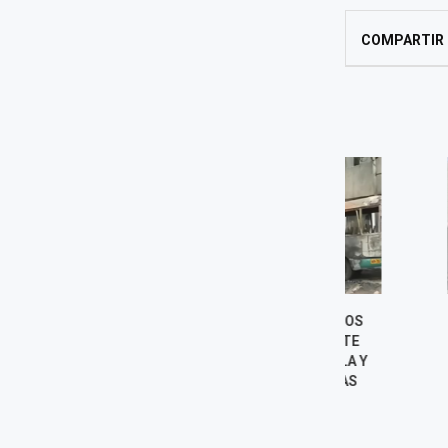
COMPARTIR
INCENDIO DESTRUYE DOS
HALLAN BAL
BUSES DE TRANSPORTE
CARTA CON 
PÚBLICO EN VENTANILLA Y
LOS EXTERIOR
POLICÍA INVESTIGA LAS
SARI
CAUSAS
6 agost
6 agosto, 2026