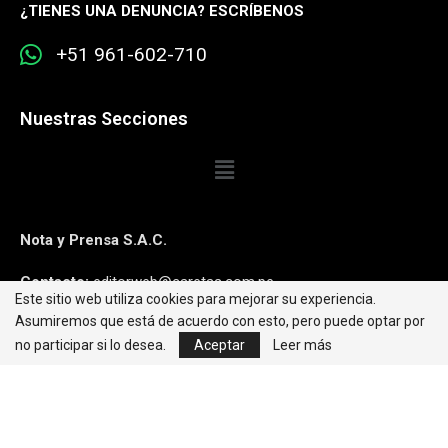
¿
TIENES UNA DENUNCIA? ESCRÍBENOS
+51 961-602-710
Nuestras Secciones
Nota y Prensa S.A.C.
Contacto:
editorweb@caretas.com.pe
Este sitio web utiliza cookies para mejorar su experiencia.
Asumiremos que está de acuerdo con esto, pero puede optar por
Síguenos:
no participar si lo desea.
Aceptar
Leer más