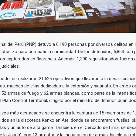
onal del Perú (PNP) detuvo a 6,190 personas por diversos delitos en l
sfuerzo para combatir la criminalidad. De los detenidos, 5,863 son
dos capturados en flagrancia. Además, 1,390 requisitoriados fueron 
judiciales.
iodo, se realizaron 21,526 operativos que llevaron a la desarticulaci
es, muchas de ellas dedicadas a la extorsión y sicariato. En estos op
 152 armas de fuego y 62 armas blancas, como parte de la intensific
 Plan Control Territorial, dirigido por el ministro del Interior, Juan J
ativos más destacados se encuentra la captura de 15 miembros de "
idos en la discoteca Kenko en Ate, donde se encontraron fusiles, pi
las y un auto de alta gama. También, en el Cercado de Lima, se desa
e la Jauría", con 13 arrestos y la incautación de armas, bicicletas ro