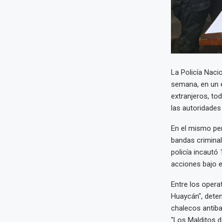
La Policía Naci
semana, en un e
extranjeros, to
las autoridades 
En el mismo per
bandas criminal
policía incautó
acciones bajo el
Entre los oper
Huaycán", deten
chalecos antiba
"Los Malditos d