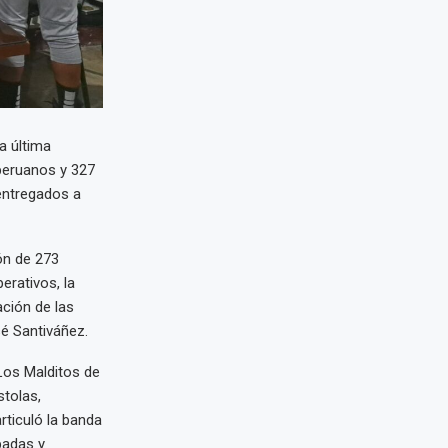
a última
 peruanos y 327
entregados a
ón de 273
erativos, la
ación de las
osé Santiváñez.
Los Malditos de
stolas,
rticuló la banda
badas y