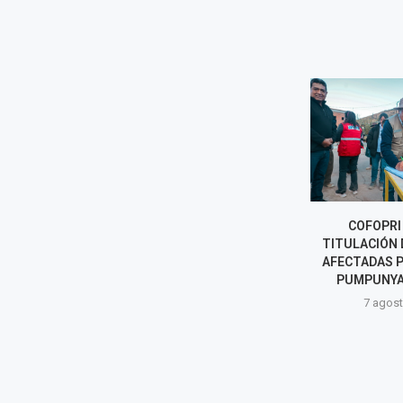
ACCIDENTE EN CUSCO DEJA 13
COFOPRI 
MUERTOS Y CUATRO HERIDOS
TITULACIÓN 
TRAS CHOQUE DE MINIVÁN
AFECTADAS P
CON...
PUMPUNYA
8 agosto, 2026
7 agost