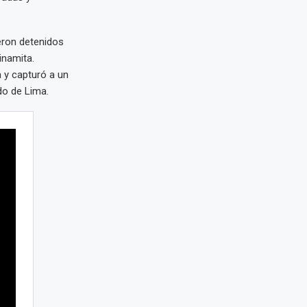
eron detenidos
inamita.
a y capturó a un
do de Lima.