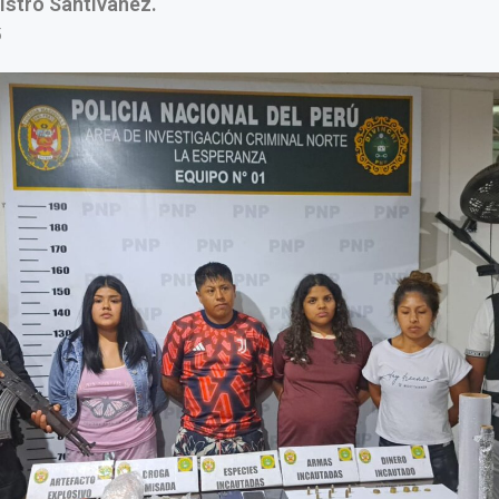
istro Santiváñez.
5