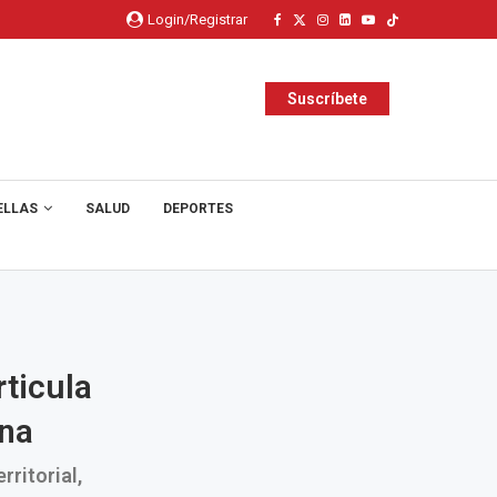
Login/Registrar
Suscríbete
ELLAS
SALUD
DEPORTES
ticula
ana
rritorial,