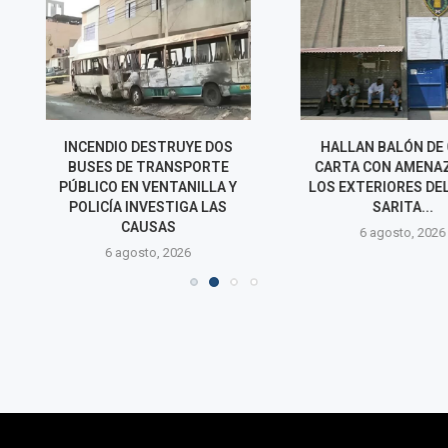
ESTRUYE DOS
HALLAN BALÓN DE GAS Y
DICTAN NUE
TRANSPORTE
CARTA CON AMENAZAS EN
PRISIÓN PRE
VENTANILLA Y
LOS EXTERIORES DEL PENAL
INVESTIGADO
VESTIGA LAS
SARITA...
FEMINICI
SAS
EXPAR
6 agosto, 2026
o, 2026
6 agos