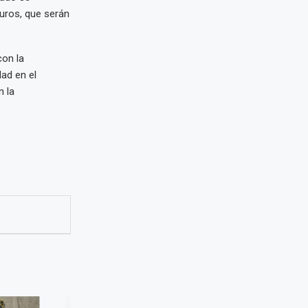
duros, que serán
con la
ad en el
n la