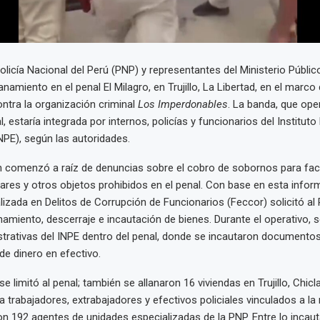
olicía Nacional del Perú (PNP) y representantes del Ministerio Públic
anamiento en el penal El Milagro, en Trujillo, La Libertad, en el marco
ontra la organización criminal
Los Imperdonables
. La banda, que ope
al, estaría integrada por internos, policías y funcionarios del Instituto
INPE), según las autoridades.
n comenzó a raíz de denuncias sobre el cobro de sobornos para facil
lares y otros objetos prohibidos en el penal. Con base en esta inform
alizada en Delitos de Corrupción de Funcionarios (Feccor) solicitó al 
anamiento, descerraje e incautación de bienes. Durante el operativo, s
strativas del INPE dentro del penal, donde se incautaron documentos
de dinero en efectivo.
se limitó al penal; también se allanaron 16 viviendas en Trujillo, Chicl
 trabajadores, extrabajadores y efectivos policiales vinculados a la r
aron 192 agentes de unidades especializadas de la PNP. Entre lo incau