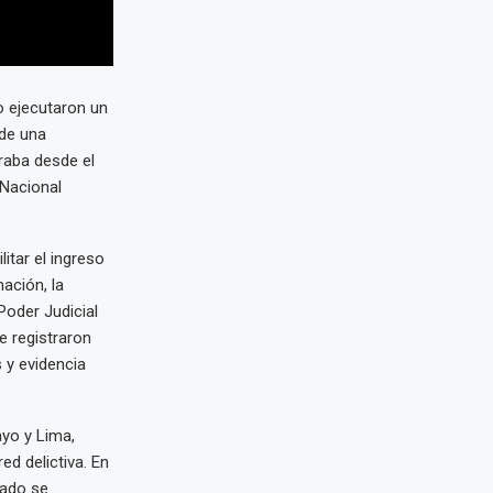
o ejecutaron un
 de una
raba desde el
 Nacional
itar el ingreso
ación, la
Poder Judicial
e registraron
 y evidencia
ayo y Lima,
ed delictiva. En
tado se