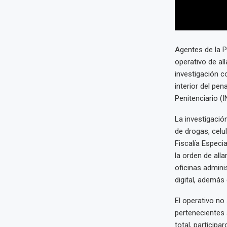
Agentes de la P
operativo de all
investigación c
interior del pen
Penitenciario (
La investigació
de drogas, celu
Fiscalía Especi
la orden de all
oficinas admini
digital, además 
El operativo no 
pertenecientes a
total, particip