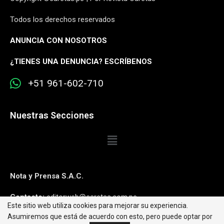
Todos los derechos reservados
ANUNCIA CON NOSOTROS
¿
TIENES UNA DENUNCIA? ESCRÍBENOS
+51 961-602-710
Nuestras Secciones
Nota y Prensa S.A.C.
Contacto:
editorweb@caretas.com.pe
Este sitio web utiliza cookies para mejorar su experiencia.
Asumiremos que está de acuerdo con esto, pero puede optar por
Síguenos: