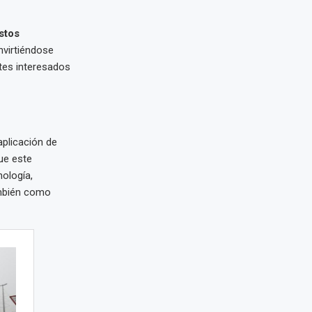
stos
nvirtiéndose
tes interesados
aplicación de
que este
ología,
ambién como