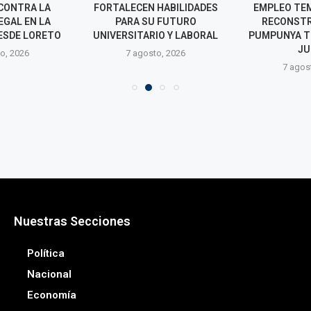
CONTRA LA
FORTALECEN HABILIDADES
EMPLEO TE
EGAL EN LA
PARA SU FUTURO
RECONSTR
ESDE LORETO
UNIVERSITARIO Y LABORAL
PUMPUNYA T
JU
o, 2026
7 agosto, 2026
7 agos
Nuestras Secciones
Política
Nacional
Economía