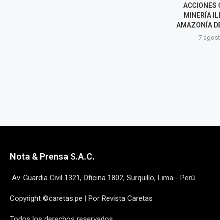
TITULACIÓN DE VIVIENDAS
ACCIONES 
AFECTADAS POR SISMO EN
MINERÍA IL
PUMPUNYA, CHUPACA
AMAZONÍA D
7 agosto, 2026
7 agost
Nota & Prensa S.A.C.
Av. Guardia Civil 1321, Oficina 1802, Surquillo, Lima - Perú
Copyright ©caretas.pe | Por Revista Caretas
Todos los derechos reservados