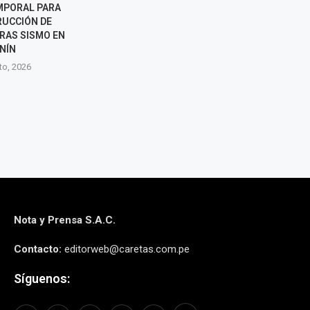
MPORAL PARA
A PRESUNTO SICARIO POR
RÍOS Y DRENE
UCCIÓN DE
ASESINATO DE CAMBISTA EN
IMPACTO 
RAS SISMO EN
EL MERCADO...
7 agos
NÍN
7 agosto, 2026
to, 2026
Nota y Prensa S.A.C.
Contacto:
editorweb@caretas.com.pe
Síguenos: