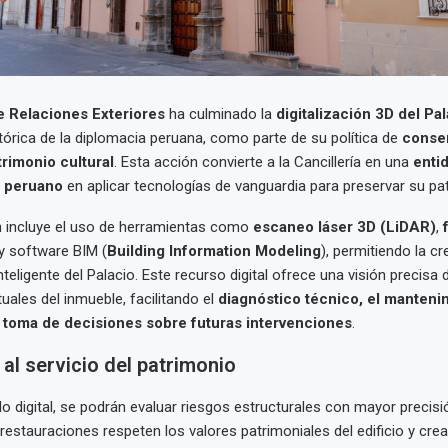
e Relaciones Exteriores
ha culminado la
digitalización 3D del Pa
stórica de la diplomacia peruana, como parte de su política de
conser
trimonio cultural
. Esta acción convierte a la Cancillería en una
enti
o peruano
en aplicar tecnologías de vanguardia para preservar su pa
ón incluye el uso de herramientas como
escaneo láser 3D (LiDAR)
,
y software BIM (
Building Information Modeling
), permitiendo la c
nteligente del Palacio. Este recurso digital ofrece una visión precisa 
uales del inmueble, facilitando el
diagnóstico técnico, el manteni
a toma de decisiones sobre futuras intervenciones
.
al servicio del patrimonio
 digital, se podrán evaluar riesgos estructurales con mayor precisi
restauraciones respeten los valores patrimoniales del edificio y crea