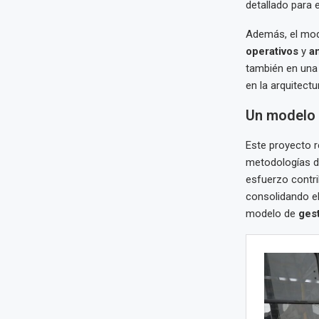
detallado para 
Además, el mod
operativos
y
a
también en un
en la arquitectu
Un modelo r
Este proyecto 
metodologías di
esfuerzo contr
consolidando e
modelo de
gest