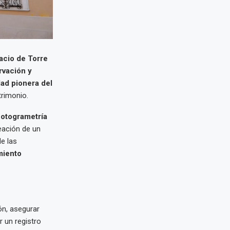
lacio de Torre
vación y
dad pionera del
trimonio.
fotogrametría
reación de un
de las
miento
ón, asegurar
r un registro