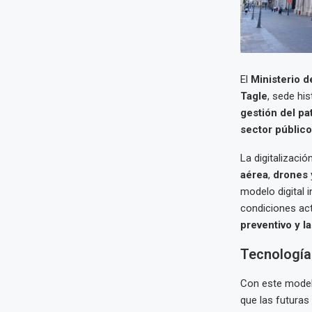
El
Ministerio d
Tagle
, sede hi
gestión del pa
sector públic
La digitalizaci
aérea
,
drones
modelo digital i
condiciones act
preventivo y l
Tecnología 
Con este modelo
que las futuras 