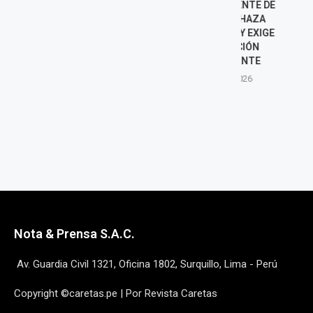
SUPERINTENDENTE DE
INCENDIO D
SUNEDU RECHAZA
BUSES DE 
ACUSACIONES Y EXIGE
PÚBLICO EN 
INVESTIGACIÓN
POLICÍA IN
TRANSPARENTE
CAU
6 agosto, 2026
6 agost
Nota & Prensa S.A.C.
Av. Guardia Civil 1321, Oficina 1802, Surquillo, Lima - Perú
Copyright ©caretas.pe | Por Revista Caretas