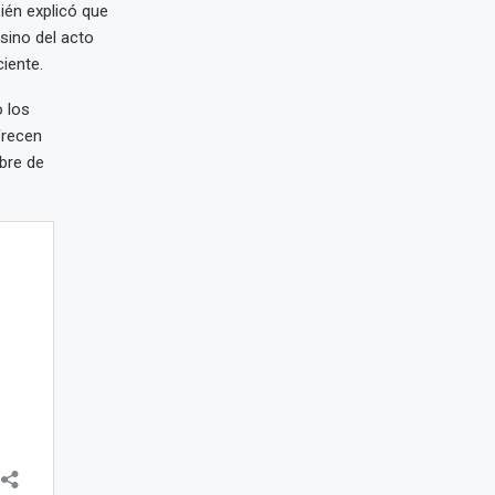
ién explicó que
sino del acto
iente.
o los
frecen
ibre de