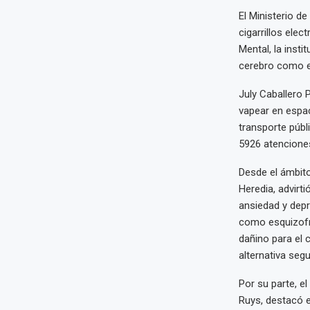
El Ministerio d
cigarrillos elec
Mental, la inst
cerebro como el
July Caballero 
vapear en espac
transporte públ
5926 atencione
Desde el ámbito
Heredia, advirt
ansiedad y dep
como esquizofre
dañino para el 
alternativa seg
Por su parte, e
Ruys, destacó el