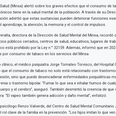
e Salud (Minsa) alertó sobre los graves efectos que el consumo de t
trónicos tiene en la salud mental de la población. A través de su Dire
itución advirtió que estas sustancias pueden deteriorar funciones ese
 aprendizaje, la atención, la memoria y el control de impulsos.
Peralta, directora de la Dirección de Salud Mental del Minsa, recordó
ios públicos cerrados, centros de salud, educativos, lugares de trab
ico está prohibido por la Ley n.° 32159. Además, informó que en 202
s por consumo de tabaco en los servicios del Minsa.
 clínico, el médico psiquiatra Jorge Tomateo Torvisco, del Hospital
ió que el consumo de tabaco no solo está relacionado con trastorn
resión, sino que puede desencadenar enfermedades psiquiátricas m
nia o trastorno bipolar. “Fumar lo que sea e inhalar humos de cualq
cuerpo y el cerebro”, aseguró. También desmintió la creencia de que
ura: “El vapeo también genera adicción y daño mental”, enfatizó.
l psicólogo Renzo Valverde, del Centro de Salud Mental Comunitario
 rol clave de la familia en la prevención. “Los hijos imitan lo que ve