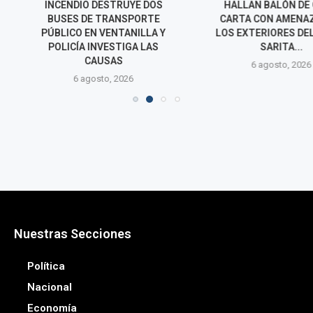
ESTRUYE DOS
HALLAN BALÓN DE GAS Y
DICTAN NUE
TRANSPORTE
CARTA CON AMENAZAS EN
PRISIÓN PRE
VENTANILLA Y
LOS EXTERIORES DEL PENAL
INVESTIGADO
VESTIGA LAS
SARITA...
FEMINICI
SAS
EXPAR
6 agosto, 2026
o, 2026
6 agos
Nuestras Secciones
Política
Nacional
Economía