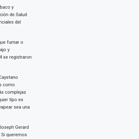
abaco y
cción de Salud
nciales del
 que fumar o
ajo y
4 se registraron
 Cayetano
os como
ás complejas
uier tipo es
 vapear sea una
 Joseph Gerard
n. Si queremos