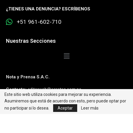
¿
TIENES UNA DENUNCIA? ESCRÍBENOS
+51 961-602-710
Nuestras Secciones
Nota y Prensa S.A.C.
Contacto:
editorweb@caretas.com.pe
Este sitio web utiliza cookies para mejorar su experiencia.
Asumiremos que está de acuerdo con esto, pero puede optar por
Síguenos:
no participar si lo desea.
Aceptar
Leer más