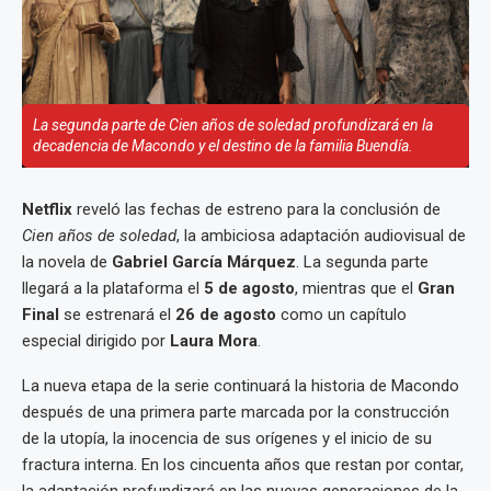
La segunda parte de Cien años de soledad profundizará en la
decadencia de Macondo y el destino de la familia Buendía.
Netflix
reveló las fechas de estreno para la conclusión de
Cien años de soledad
, la ambiciosa adaptación audiovisual de
la novela de
Gabriel García Márquez
. La segunda parte
llegará a la plataforma el
5 de agosto
, mientras que el
Gran
Final
se estrenará el
26 de agosto
como un capítulo
especial dirigido por
Laura Mora
.
La nueva etapa de la serie continuará la historia de Macondo
después de una primera parte marcada por la construcción
de la utopía, la inocencia de sus orígenes y el inicio de su
fractura interna. En los cincuenta años que restan por contar,