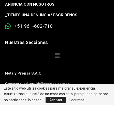
ANUNCIA CON NOSOTROS
¿
TIENES UNA DENUNCIA? ESCRÍBENOS
+51 961-602-710
Nuestras Secciones
Nota y Prensa S.A.C.
Contacto:
editorweb@caretas.com.pe
Este sitio web utiliza cookies para mejorar su experiencia.
Asumiremos que está de acuerdo con esto, pero puede optar por
Síguenos:
no participar si lo desea.
Aceptar
Leer más