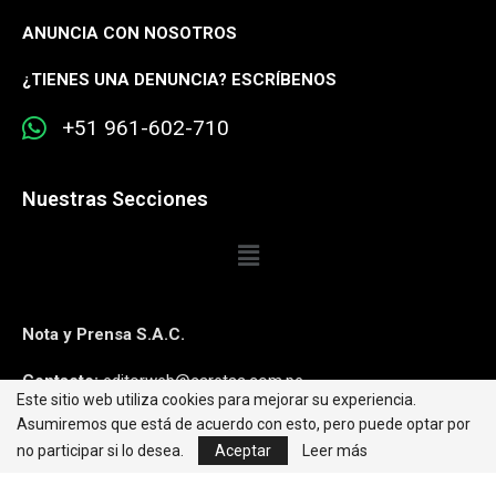
ANUNCIA CON NOSOTROS
¿
TIENES UNA DENUNCIA? ESCRÍBENOS
+51 961-602-710
Nuestras Secciones
Nota y Prensa S.A.C.
Contacto:
editorweb@caretas.com.pe
Este sitio web utiliza cookies para mejorar su experiencia.
Asumiremos que está de acuerdo con esto, pero puede optar por
Síguenos:
no participar si lo desea.
Aceptar
Leer más