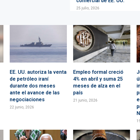
comercial de EE. UU.
25 julio, 2026
EE. UU. autoriza la venta
Empleo formal creció
J
de petróleo iraní
4% en abril y suma 25
ú
durante dos meses
meses de alza en el
i
.
ante el avance de las
país
p
negociaciones
e
21 junio, 2026
p
22 junio, 2026
N
1