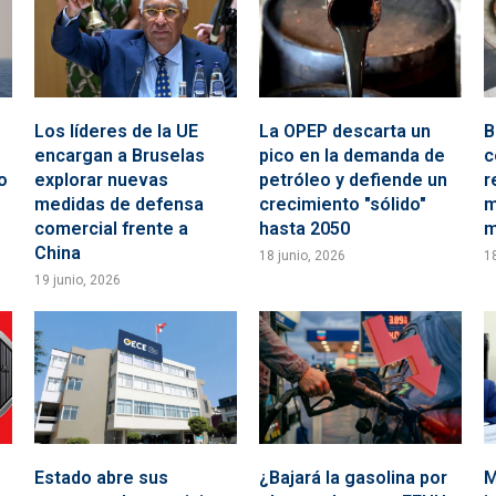
Los líderes de la UE
La OPEP descarta un
B
encargan a Bruselas
pico en la demanda de
c
o
explorar nuevas
petróleo y defiende un
r
medidas de defensa
crecimiento "sólido"
m
comercial frente a
hasta 2050
m
China
18 junio, 2026
1
19 junio, 2026
Estado abre sus
¿Bajará la gasolina por
M