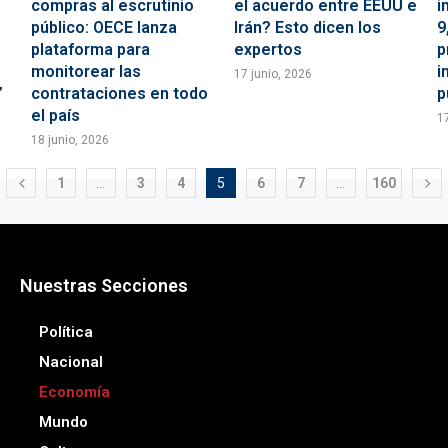
compras al escrutinio
el acuerdo entre EEUU e
i
público: OECE lanza
Irán? Esto dicen los
9
plataforma para
expertos
p
monitorear las
i
17 junio, 2026
”
contrataciones en todo
p
el país
1
18 junio, 2026
1
…
3
4
5
6
7
…
160
Nuestras Secciones
Política
Nacional
Economía
Mundo