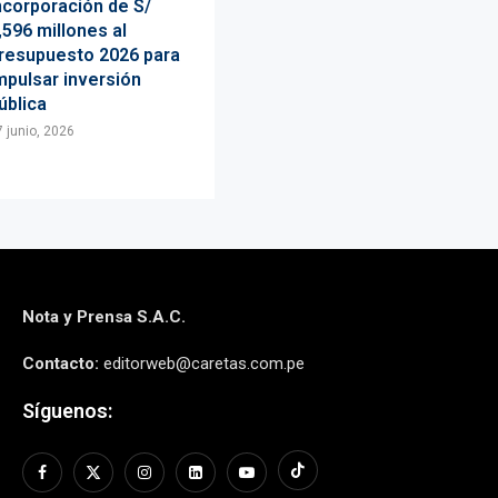
ncorporación de S/
,596 millones al
resupuesto 2026 para
mpulsar inversión
ública
7 junio, 2026
Nota y Prensa S.A.C.
Contacto:
editorweb@caretas.com.pe
Síguenos: