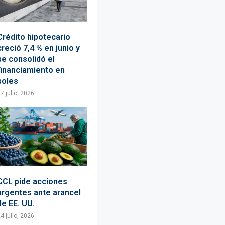
Crédito hipotecario
creció 7,4 % en junio y
se consolidó el
financiamiento en
soles
7 julio, 2026
CCL pide acciones
urgentes ante arancel
de EE. UU.
4 julio, 2026