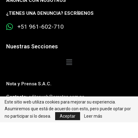
ANUNCIA CON NOSOTROS
¿
TIENES UNA DENUNCIA? ESCRÍBENOS
+51 961-602-710
Nuestras Secciones
Nota y Prensa S.A.C.
Contacto:
editorweb@caretas.com.pe
Este sitio web utiliza cookies para mejorar su experiencia.
Asumiremos que está de acuerdo con esto, pero puede optar por
Síguenos:
no participar si lo desea.
Aceptar
Leer más