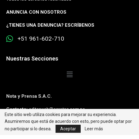
ANUNCIA CON NOSOTROS
¿
TIENES UNA DENUNCIA? ESCRÍBENOS
+51 961-602-710
Nuestras Secciones
Nota y Prensa S.A.C.
Contacto:
editorweb@caretas.com.pe
Este sitio web utiliza cookies para mejorar su experiencia.
Asumiremos que está de acuerdo con esto, pero puede optar por
Síguenos:
no participar si lo desea.
Aceptar
Leer más