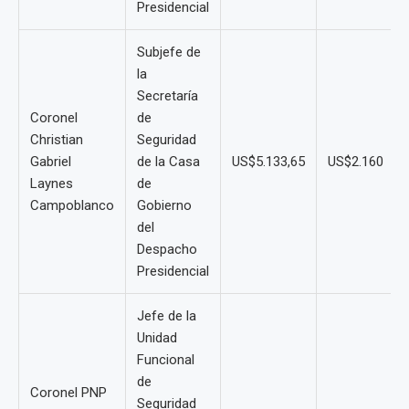
Presidencial
Subjefe de
la
Secretaría
Coronel
de
Christian
Seguridad
Gabriel
de la Casa
US$5.133,65
US$2.160
Laynes
de
Campoblanco
Gobierno
del
Despacho
Presidencial
Jefe de la
Unidad
Funcional
de
Coronel PNP
Seguridad