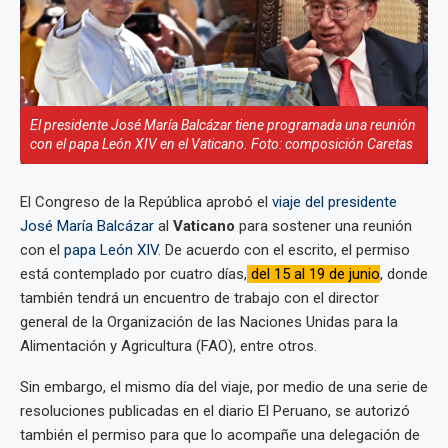
El presidente José María Balcázar tiene programada una reunión
con el papa León XIV en el Vaticano. Foto: composición Caretas
El Congreso de la República aprobó el
viaje del presidente
José María Balcázar
al
Vaticano
para sostener una reunión
con el
papa León XIV
. De acuerdo con el escrito, el permiso
está contemplado por cuatro días,
del 15 al 19 de junio
, donde
también tendrá un encuentro de trabajo con el director
general de la Organización de las Naciones Unidas para la
Alimentación y Agricultura (FAO), entre otros.
Sin embargo, el mismo día del viaje, por medio de una serie de
resoluciones publicadas en el diario El Peruano, se autorizó
también el permiso para que lo acompañe una delegación de