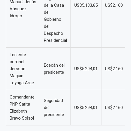
Manuel Jesús
de la Casa
US$5.133,65
US$2.160
Vásquez
de
Idrogo
Gobierno
del
Despacho
Presidencial
Teniente
coronel
Edecán del
Jersson
US$5.294,01
US$2.160
presidente
Maguin
Loyaga Arce
Comandante
Seguridad
PNP Sarita
del
US$5.294,01
US$2.160
Elizabeth
presidente
Bravo Solsol