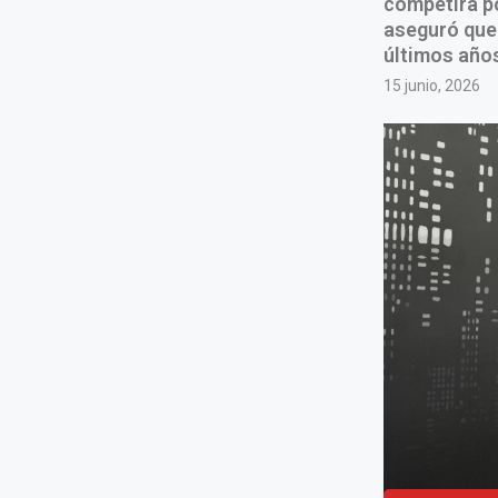
competirá po
aseguró que 
últimos años 
15 junio, 2026