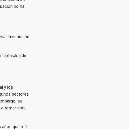
tuación no ha
rva la situación
niente alcalde
l y los
lgunos sectores
 embargo, su
o a tomar esta
os años que me