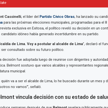
 Jake
t Cassinelli
, el líder del
Partido Cívico Obras
, ha lanzado su candi
ma
para las próximas elecciones municipales, programadas para el 8 
revista exclusiva en Exitosa, el político reveló su decisión en un con
candidato idóneo había generado incertidumbre en su partido.
Alcaldía de Lima. Voy a postular al alcalde de Lima
”, declaró el fu
l ser consultado sobre su futuro político.
la decisión fue adoptada luego de reunirse con dirigentes y autorida
tica. Belmont sostuvo que varios alcaldes y representantes regionale
datura municipal.
 quién va a ser el alcalde de Lima, lo he buscado durante un mes y de
osotros no vamos’”, señaló.
lmont vincula decisión con su estado de salu
produce semanas después de que
Belmont
revelara públicamente qu