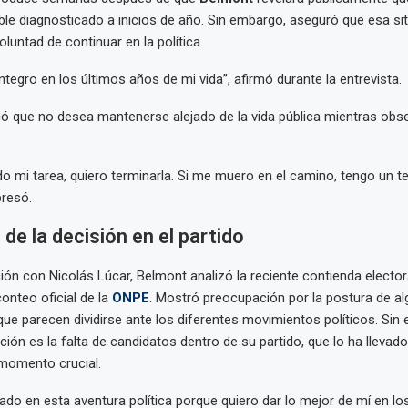
ible diagnosticado a inicios de año. Sin embargo, aseguró que esa si
luntad de continuar en la política.
ntegro en los últimos años de mi vida”, afirmó durante la entrevista.
ó que no desea mantenerse alejado de la vida pública mientras obse
.
o mi tarea, quiero terminarla. Si me muero en el camino, tengo un te
presó.
 de la decisión en el partido
ión con Nicolás Lúcar, Belmont analizó la reciente contienda electora
onteo oficial de la
ONPE
. Mostró preocupación por la postura de a
que parecen dividirse ante los diferentes movimientos políticos. Sin
ación es la falta de candidatos dentro de su partido, que lo ha llevad
 momento crucial.
ado en esta aventura política porque quiero dar lo mejor de mí en l