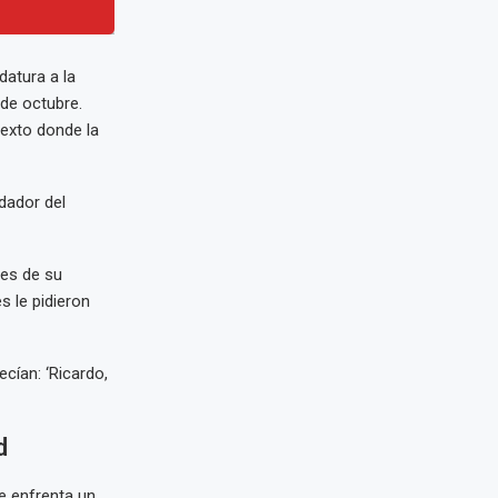
datura a la
de octubre.
texto donde la
ndador del
des de su
s le pidieron
cían: ‘Ricardo,
d
e enfrenta un