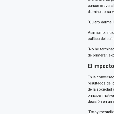
cáncer irrevers
disminuido su vo
“Quiero darme í
Asimismo, indic
política del país
“No he terminad
de primera”, ex
El impacto
En la conversac
resultados del c
de la sociedad 
principal motiv
decisión en un
“Estoy mentaliz