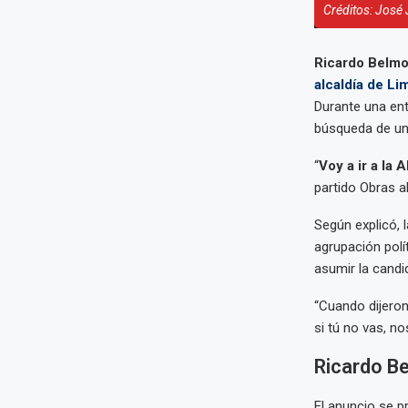
Créditos: José
Ricardo Belmon
alcaldía de Li
Durante una ent
búsqueda de un 
“
Voy a ir a la 
partido Obras a
Según explicó, 
agrupación polí
asumir la candi
“Cuando dijeron
si tú no vas, n
Ricardo Be
El anuncio se 