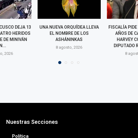
QUÍDEA LLEVA
FISCALÍA PIDE MÁS DE NUEVE
PEDRO PABL
E DE LOS
AÑOS DE CÁRCEL PARA
RESPALD
INKAS
HARVEY COLCHADO Y
PRESIDEN
DIPUTADO RESPONDE:...
ALEJANDR
o, 2026
CUESTIONA
8 agosto, 2026
8 agos
Nuestras Secciones