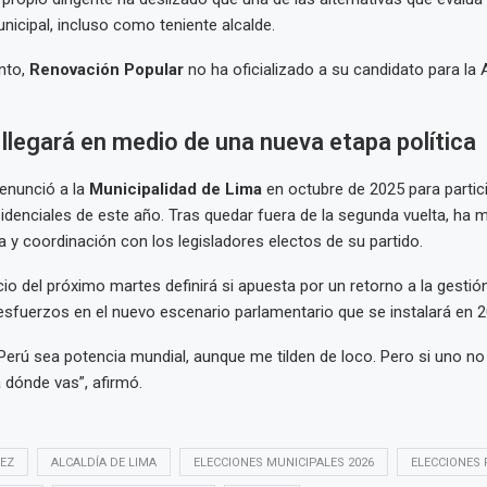
nicipal, incluso como teniente alcalde.
nto,
Renovación Popular
no ha oficializado a su candidato para la A
 llegará en medio de una nueva etapa política
enunció a la
Municipalidad de Lima
en octubre de 2025 para partici
idenciales de este año. Tras quedar fuera de la segunda vuelta, ha 
ca y coordinación con los legisladores electos de su partido.
io del próximo martes definirá si apuesta por un retorno a la gestión
sfuerzos en el nuevo escenario parlamentario que se instalará en 2
Perú sea potencia mundial, aunque me tilden de loco. Pero si uno n
a dónde vas”, afirmó.
EZ
ALCALDÍA DE LIMA
ELECCIONES MUNICIPALES 2026
ELECCIONES