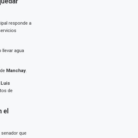
quedar
cipal responde a
ervicios
 llevar agua
 de
Manchay
.
Luis
tos de
 el
e senador que