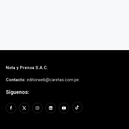
PE
6 agosto, 2026
6 agos
Nota y Prensa S.A.C.
Contacto:
editorweb@caretas.com.pe
Síguenos: