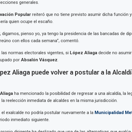
lecciones generales.
vación Popular
reiteró que no tiene previsto asumir dicha función 
sería quien ocupe el escaño.
digamos, pienso yo, ya tengo la presidencia de las bancadas de di
reúno con ellos cada semana”, comentó.
las normas electorales vigentes, si
López Aliaga
decide no asumir 
cupado por
Absalón Vásquez
.
pez Aliaga puede volver a postular a la Alcaldí
Aliaga
ha mencionado la posibilidad de regresar a una alcaldía, la le
 la reelección inmediata de alcaldes en la misma jurisdicción.
 el exalcalde no podría postular nuevamente a la
Municipalidad Met
riodo inmediato siguiente.
propio dirigente ha deslizado que una de las alternativas que evalúa 