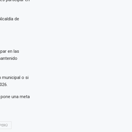
lcaldía de
par en las
mantenido
 municipal o si
026.
o pone una meta
 PERÚ