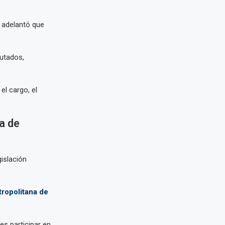
y adelantó que
putados,
el cargo, el
a de
gislación
ropolitana de
es participar en