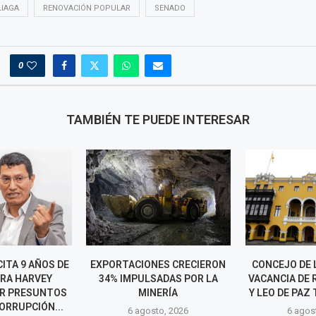
LIAGA
RENOVACIÓN POPULAR
SENADO
0
TAMBIÉN TE PUEDE INTERESAR
CITA 9 AÑOS DE
EXPORTACIONES CRECIERON
CONCEJO DE 
ARA HARVEY
34% IMPULSADAS POR LA
VACANCIA DE
R PRESUNTOS
MINERÍA
Y LEO DE PAZ 
ORRUPCIÓN...
6 agosto, 2026
6 agos