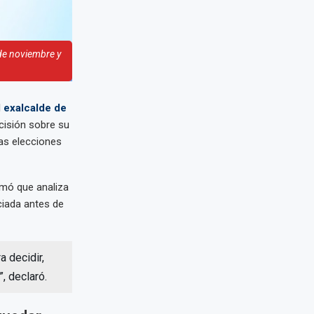
 de noviembre y
l
exalcalde de
cisión sobre su
las elecciones
rmó que analiza
ciada antes de
a decidir,
, declaró.