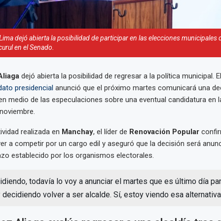
 Lima dejó abierta la posibilidad de participar en las elecciones municipales
curul en el Senado.
Aliaga
dejó abierta la posibilidad de regresar a la política municipal. E
dato presidencial
anunció que el próximo martes comunicará una de
, en medio de las especulaciones sobre una eventual candidatura en 
 noviembre.
ividad realizada en
Manchay
, el líder de
Renovación Popular
confi
er a competir por un cargo edil y aseguró que la decisión será anun
azo establecido por los organismos electorales.
diendo, todavía lo voy a anunciar el martes que es último día par
decidiendo volver a ser alcalde. Sí, estoy viendo esa alternativa”