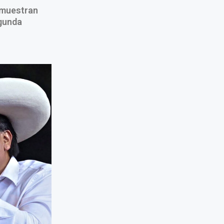
, muestran
egunda