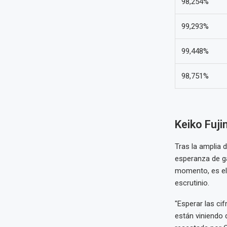
98,254%
99,293%
99,448%
98,751%
Keiko Fuji
Tras la amplia d
esperanza de ga
momento, es el 
escrutinio.
"Esperar las ci
están viniendo 