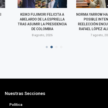
RI FELICITA A
NORMA YARROW HABLA SOBRE
SISMO E
LA ESPRIELLA
POSIBLE INTENTO DE
HUANCAVEL
A PRESIDENCIA
REELECCIÓN ENCUBIERTA DE
FUJIMORI DE
LOMBIA
RAFAEL LÓPEZ ALIAGA EN...
DE EMERGENCI
AFECT
o, 2026
7 agosto, 2026
7 agos
Nuestras Secciones
Política