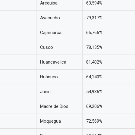
Arequipa
63,594%
Ayacucho
79,317%
Cajamarca
66,766%
Cusco
78,135%
Huancavelica
81,402%
Huánuco
64,140%
Junín
54,936%
Madre de Dios
69,206%
Moquegua
72,569%