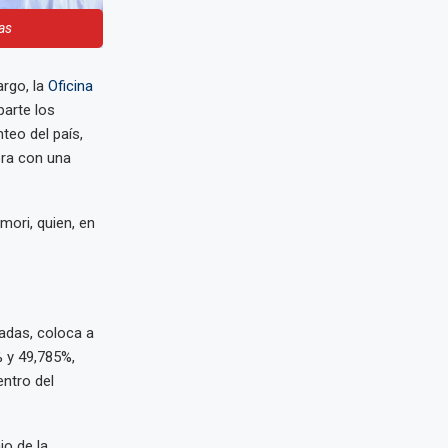
as
argo, la
Oficina
parte los
teo del país,
dera con una
mori, quien, en
z
tadas, coloca a
 y 49,785%,
ntro del
jo de la