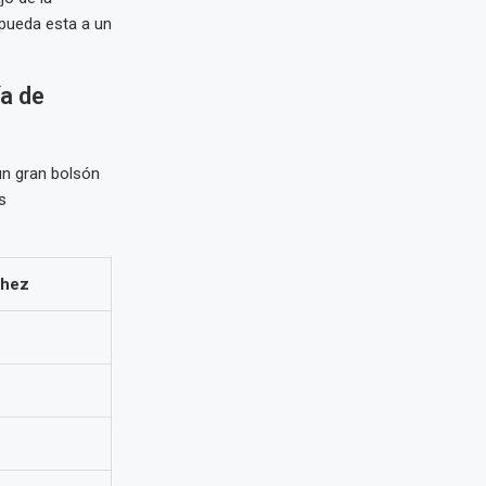
 pueda esta a un
a de
un gran bolsón
s
chez