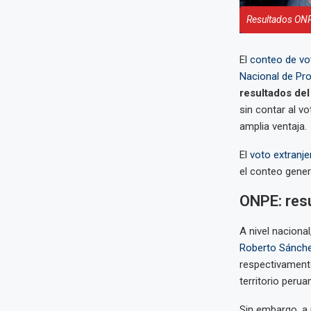
Resultados ONPE
El
conteo de vot
Nacional de Pr
resultados del
sin contar al v
amplia ventaja.
El
voto extranj
el conteo gener
ONPE: res
A nivel naciona
Roberto Sánch
respectivamente
territorio perua
Sin embargo, a 