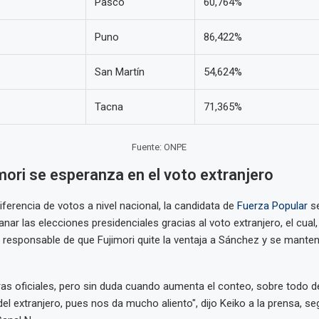
Pasco
60,764%
Puno
86,422%
San Martín
54,624%
Tacna
71,365%
Fuente: ONPE
mori se esperanza en el voto extranjero
iferencia de votos a nivel nacional, la candidata de
Fuerza Popular
s
nar las elecciones presidenciales gracias al voto extranjero, el cual,
responsable de que Fujimori quite la ventaja a Sánchez y se manten
fras oficiales, pero sin duda cuando aumenta el conteo, sobre todo d
del extranjero, pues nos da mucho aliento", dijo Keiko a la prensa, se