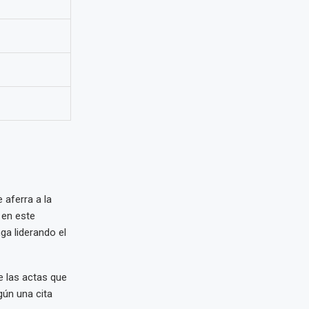
e aferra a la
 en este
ga liderando el
e las actas que
gún una cita