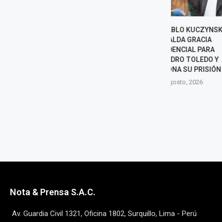
PEDRO PABLO KUCZYNSKI
KEIKO FUJIMO
RESPALDA GRACIA
ABELARDO DE 
PRESIDENCIAL PARA
TRAS ASUMIR L
ALEJANDRO TOLEDO Y
DE CO
CUESTIONA SU PRISIÓN
8 agost
8 agosto, 2026
Nota & Prensa S.A.C.
Av. Guardia Civil 1321, Oficina 1802, Surquillo, Lima - Perú