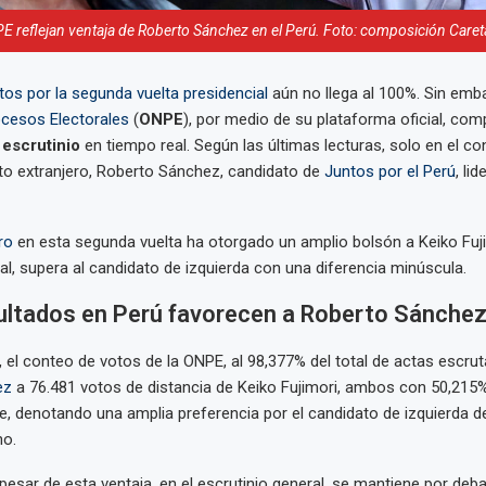
 reflejan ventaja de Roberto Sánchez en el Perú. Foto: composición Caret
os por la segunda vuelta presidencial
aún no llega al 100%. Sin emb
ocesos Electorales
(
ONPE
), por medio de su plataforma oficial, com
 escrutinio
en tiempo real. Según las últimas lecturas, solo en el con
oto extranjero, Roberto Sánchez, candidato de
Juntos por el Perú
, li
ero
en esta segunda vuelta ha otorgado un amplio bolsón a Keiko Fuji
al, supera al candidato de izquierda con una diferencia minúscula.
ultados en Perú favorecen a Roberto Sánche
l, el conteo de votos de la ONPE, al 98,377% del total de actas escru
ez
a 76.481 votos de distancia de Keiko Fujimori, ambos con 50,215%
, denotando una amplia preferencia por el candidato de izquierda de
no.
pesar de esta ventaja, en el escrutinio general, se mantiene por deba