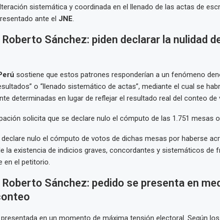
teración sistemática y coordinada en el llenado de las actas de escru
resentado ante el
JNE
.
 Roberto Sánchez: piden declarar la nulidad d
 Perú
sostiene que estos patrones responderían a un fenómeno de
esultados” o “llenado sistemático de actas”, mediante el cual se ha
nte determinadas en lugar de reflejar el resultado real del conteo de 
rupación solicita que se declare nulo el cómputo de las 1.751 mesas 
e declare nulo el cómputo de votos de dichas mesas por haberse ac
le la existencia de indicios graves, concordantes y sistemáticos de 
e en el petitorio.
e Roberto Sánchez: pedido se presenta en med
conteo
e presentada en un momento de máxima tensión electoral. Según los