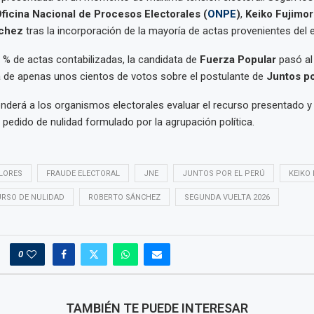
ficina Nacional de Procesos Electorales (
ONPE
)
,
Keiko Fujimor
chez
tras la incorporación de la mayoría de actas provenientes del e
% de actas contabilizadas, la candidata de
Fuerza Popular
pasó al 
 de apenas unos cientos de votos sobre el postulante de
Juntos po
derá a los organismos electorales evaluar el recurso presentado y 
 pedido de nulidad formulado por la agrupación política.
LORES
FRAUDE ELECTORAL
JNE
JUNTOS POR EL PERÚ
KEIKO
RSO DE NULIDAD
ROBERTO SÁNCHEZ
SEGUNDA VUELTA 2026
0
TAMBIÉN TE PUEDE INTERESAR