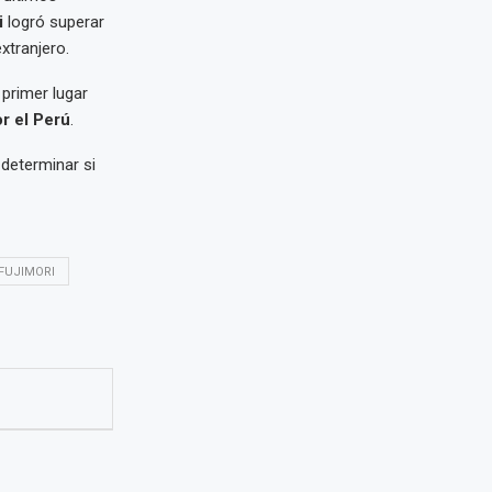
i
logró superar
xtranjero.
primer lugar
r el Perú
.
determinar si
 FUJIMORI