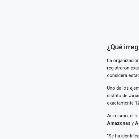
¿Qué irreg
La organización
registraron ex
considera esta
Uno de los ejem
distrito de
José
exactamente 1
Asimismo, el r
Amazonas
y
Á
“Se ha identifi