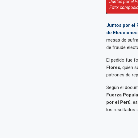
Juntos por el P
Foto: composic
Juntos por el 
de Elecciones
mesas de sufrag
de fraude elect
El pedido fue fo
Flores
, quien s
patrones de rep
Según el docume
Fuerza Popul
por el Perú
, e
los resultados e