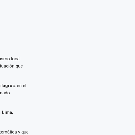
ismo local
ituación que
ilagros
, en el
gnado
n
Lima
,
atemática y que