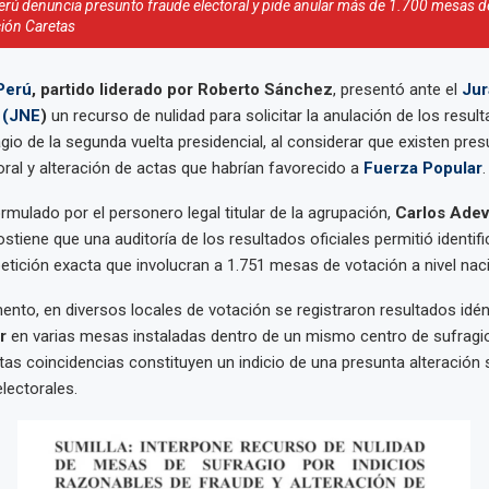
erú denuncia presunto fraude electoral y pide anular más de 1.700 mesas d
ión Caretas
Perú
, partido liderado por Roberto Sánchez
,
presentó ante el
Jur
 (JNE
)
un recurso de nulidad para solicitar la anulación de los resul
io de la segunda vuelta presidencial, al considerar que existen pres
oral y alteración de actas que habrían favorecido a
Fuerza Popular
.
rmulado por el personero legal titular de la agrupación,
Carlos Adev
ostiene que una auditoría de los resultados oficiales permitió identif
etición exacta que involucran a 1.751 mesas de votación a nivel naci
nto, en diversos locales de votación se registraron resultados idén
ar
en varias mesas instaladas dentro de un mismo centro de sufragi
stas coincidencias constituyen un indicio de una presunta alteración
lectorales.