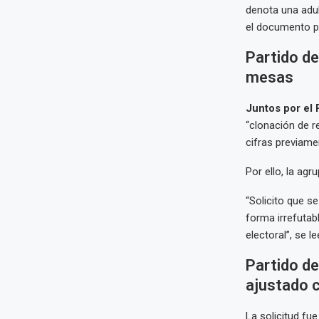
denota una adul
el documento p
Partido de
mesas
Juntos por el
“clonación de r
cifras previame
Por ello, la ag
“Solicito que s
forma irrefutab
electoral”, se le
Partido d
ajustado 
La solicitud fu