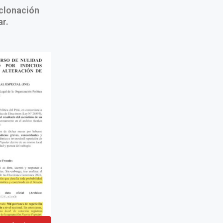
"clonación
r.