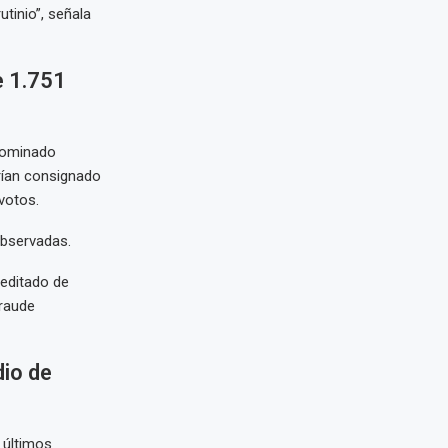
tinio”, señala
e 1.751
nominado
brían consignado
votos.
observadas.
reditado de
fraude
io de
 últimos