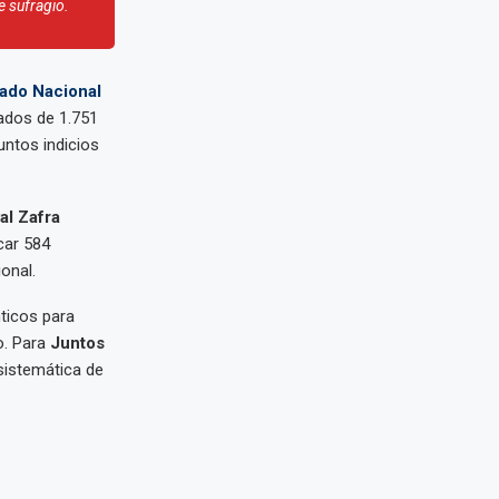
e sufragio.
ado Nacional
tados de 1.751
untos indicios
al Zafra
icar 584
onal.
ticos para
o. Para
Juntos
 sistemática de