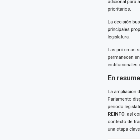
adicional para 
prioritarios.
La decisión bus
principales prop
legislatura.
Las próximas se
permanecen en 
institucionales 
En resum
La ampliación d
Parlamento disp
periodo legisla
REINFO
, así c
contexto de tra
una etapa clave 