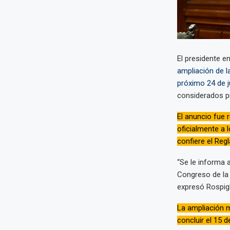
El presidente e
ampliación de l
próximo 24 de j
considerados pri
El anuncio fue r
oficialmente a 
confiere el Reg
“Se le informa a
Congreso de la R
expresó Rospigl
La ampliación mo
concluir el 15 