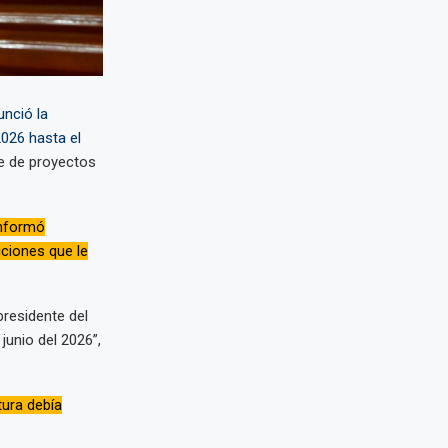
unció la
2026 hasta el
te de proyectos
 informó
uciones que le
presidente del
junio del 2026”,
tura debía