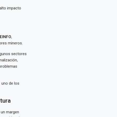
alto impacto
EINFO
,
ores mineros.
lgunos sectores
alización,
 problemas
o uno de los
atura
n un margen