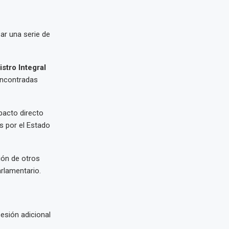
ar una serie de
stro Integral
encontradas
pacto directo
s por el Estado
ión de otros
arlamentario.
esión adicional