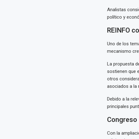
Analistas cons
político y econ
REINFO con
Uno de los tema
mecanismo crea
La propuesta de
sostienen que e
otros considera
asociados a la 
Debido a la rel
principales punt
Congreso b
Con la ampliac