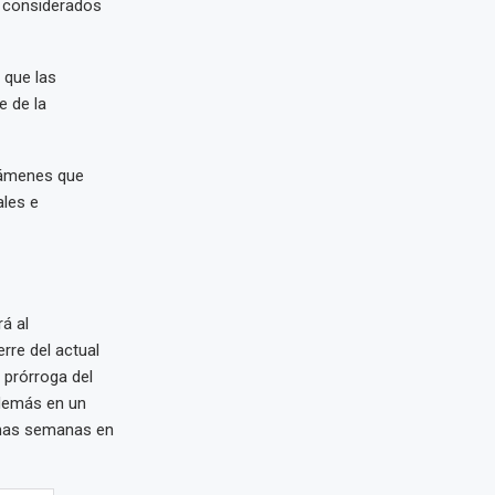
s considerados
 que las
e de la
ctámenes que
les e
rá al
rre del actual
 prórroga del
además en un
ximas semanas en