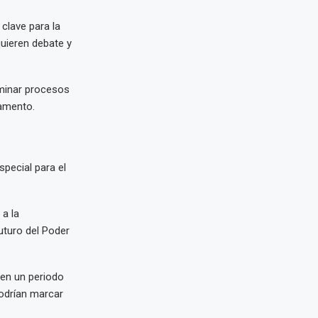
clave para la
uieren debate y
lminar procesos
lamento.
special para el
 a la
uturo del Poder
 en un periodo
podrían marcar