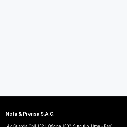
Nota & Prensa S.A.C.
Av. Guardia Civil 1321, Oficina 1802, Surquillo, Lima - Perú