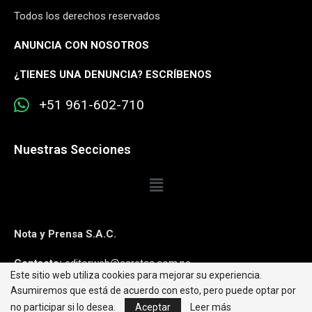
Todos los derechos reservados
ANUNCIA CON NOSOTROS
¿
TIENES UNA DENUNCIA? ESCRÍBENOS
+51 961-602-710
Nuestras Secciones
Nota y Prensa S.A.C.
Contacto:
editorweb@caretas.com.pe
Este sitio web utiliza cookies para mejorar su experiencia.
Asumiremos que está de acuerdo con esto, pero puede optar por
Síguenos:
no participar si lo desea.
Aceptar
Leer más