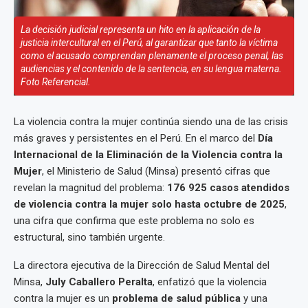
La decisión judicial representa un hito en la aplicación de la
justicia intercultural en el Perú, al garantizar que tanto la víctima
como el acusado comprendan plenamente el proceso penal, las
audiencias y el contenido de la sentencia, en su lengua materna.
Foto Referencial.
La violencia contra la mujer continúa siendo una de las crisis
más graves y persistentes en el Perú. En el marco del
Día
Internacional de la Eliminación de la Violencia contra la
Mujer
, el Ministerio de Salud (Minsa) presentó cifras que
revelan la magnitud del problema:
176 925 casos atendidos
de violencia contra la mujer solo hasta octubre de 2025
,
una cifra que confirma que este problema no solo es
estructural, sino también urgente.
La directora ejecutiva de la Dirección de Salud Mental del
Minsa,
July Caballero Peralta
, enfatizó que la violencia
contra la mujer es un
problema de salud pública
y una