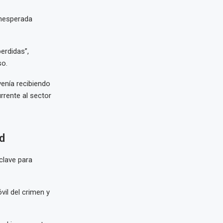
inesperada
erdidas”,
so.
enía recibiendo
rrente al sector
d
clave para
vil del crimen y