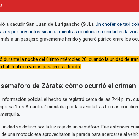
l.
vió a sacudir
San Juan de Lurigancho (SJL)
.
Un chofer de taxi col
azos por presuntos sicarios mientras conducía su unidad en la zona
emás a un pasajero gravemente herido y generó pánico entre los oc
ió durante la noche del último miércoles 20, cuando la unidad de tra
ta habitual con varios pasajeros a bordo.
 semáforo de Zárate: cómo ocurrió el crimen
información policial, el hecho se registró cerca de las 7:44 p. m., c
mpresa “Los Amarillos” circulaba por la avenida Las Lomas con direc
amarquilla.
a unidad se detuvo por la luz roja de un semáforo. Fue entonces cu
 de una motocicleta aprovecharon la parada para acercarse al vehícu