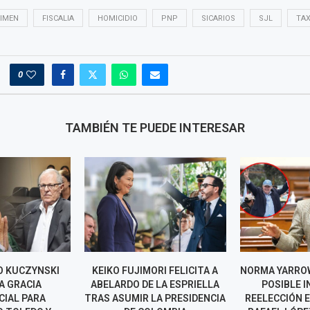
IMEN
FISCALIA
HOMICIDIO
PNP
SICARIOS
SJL
TAX
0
TAMBIÉN TE PUEDE INTERESAR
O KUCZYNSKI
KEIKO FUJIMORI FELICITA A
NORMA YARRO
A GRACIA
ABELARDO DE LA ESPRIELLA
POSIBLE 
CIAL PARA
TRAS ASUMIR LA PRESIDENCIA
REELECCIÓN 