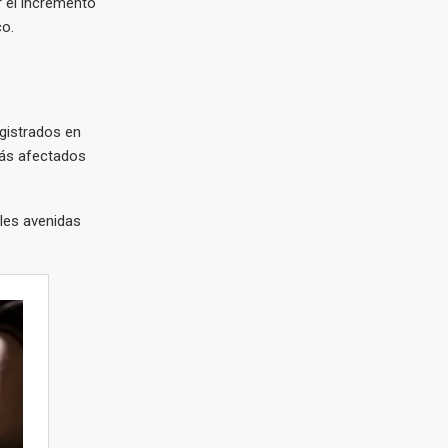
r el incremento
co.
gistrados en
más afectados
ales avenidas