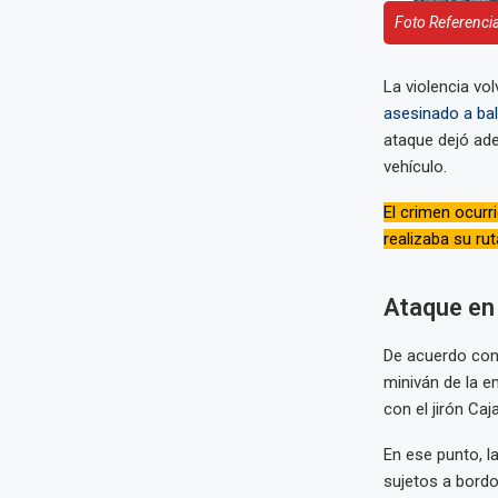
Foto Referencia
La violencia vol
asesinado a bal
ataque dejó ad
vehículo.
El crimen ocurr
realizaba su ru
Ataque en
De acuerdo con 
miniván de la e
con el jirón Caj
En ese punto, l
sujetos a bordo