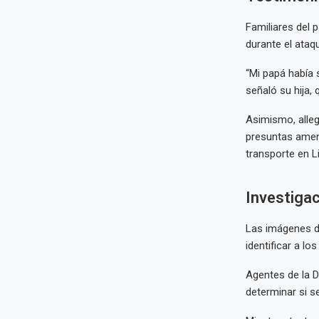
Familiares del 
durante el ataqu
“Mi papá había 
señaló su hija, 
Asimismo, alleg
presuntas amena
transporte en L
Investigac
Las imágenes de
identificar a l
Agentes de la Di
determinar si s