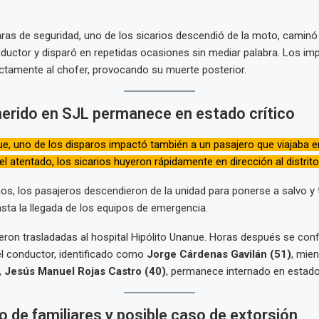
as de seguridad, uno de los sicarios descendió de la moto, caminó 
ductor y disparó en repetidas ocasiones sin mediar palabra. Los im
ctamente al chofer, provocando su muerte posterior.
herido en SJL permanece en estado crítico
ue, uno de los disparos impactó también a un pasajero que viajaba e
el atentado, los sicarios huyeron rápidamente en dirección al distrito
os, los pasajeros descendieron de la unidad para ponerse a salvo y tr
asta la llegada de los equipos de emergencia.
eron trasladadas al hospital Hipólito Unanue. Horas después se conf
el conductor, identificado como
Jorge Cárdenas Gavilán (51)
, mien
,
Jesús Manuel Rojas Castro (40)
, permanece internado en estado 
 de familiares y posible caso de extorsión