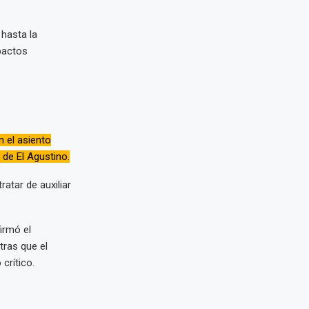
hasta la
pactos
n el asiento
 de El Agustino.
atar de auxiliar
irmó el
tras que el
crítico.