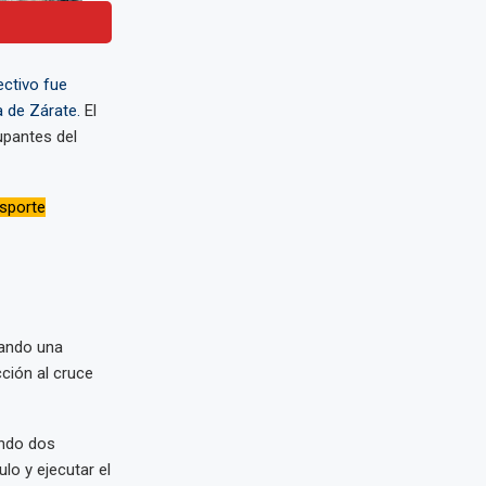
ectivo fue
 de Zárate.
El
upantes del
nsporte
uando una
ción al cruce
ando dos
lo y ejecutar el