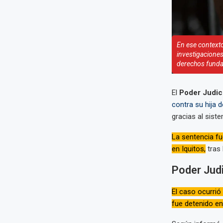
En ese contexto
investigaciones 
derechos funda
El
Poder Judic
contra su hija 
gracias al siste
La sentencia fu
en Iquitos,
tras 
Poder Judi
El caso ocurrió 
fue detenido en