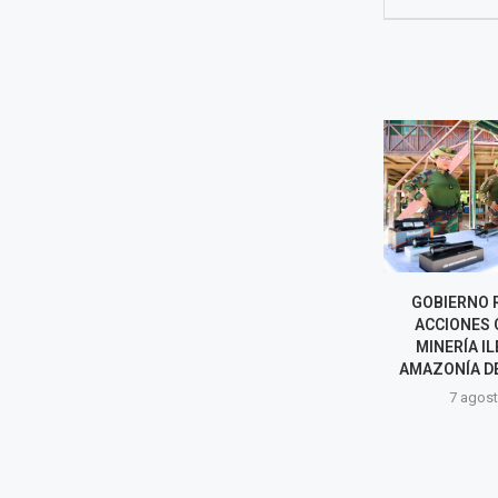
COFOPRI INICIARÁ
GOBIERNO 
TITULACIÓN DE VIVIENDAS
ACCIONES 
AFECTADAS POR SISMO EN
MINERÍA IL
PUMPUNYA, CHUPACA
AMAZONÍA D
7 agosto, 2026
7 agost