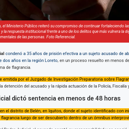
, el Ministerio Público reiteró su compromiso de continuar fortaleciendo la
y la respuesta institucional frente a uno de los delitos que más vulnera la di
mentales de las personas. Foto Referencial.
ial
condenó a 35 años de prisión efectiva a un sujeto acusado de a
de dos años en la región Loreto
, en un proceso resuelto en menos d
ma de flagrancia.
e emitida por el Juzgado de Investigación Preparatoria sobre Flagra
la detención del acusado y la rápida actuación de la Policía, Fiscalía 
cial dictó sentencia en menos de 48 horas
en el distrito de Belén, en Iquitos, donde el sujeto identificado con ini
 flagrancia luego de ser descubierto dentro de un ómnibus interprovin