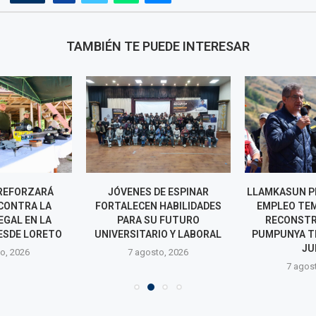
TAMBIÉN TE PUEDE INTERESAR
REFORZARÁ
JÓVENES DE ESPINAR
LLAMKASUN P
CONTRA LA
FORTALECEN HABILIDADES
EMPLEO TE
EGAL EN LA
PARA SU FUTURO
RECONSTR
ESDE LORETO
UNIVERSITARIO Y LABORAL
PUMPUNYA T
JU
o, 2026
7 agosto, 2026
7 agos