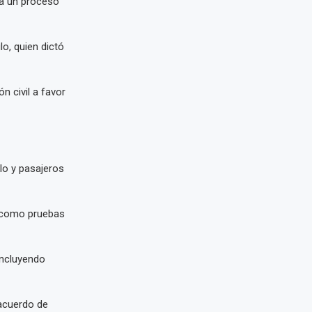
 a un proceso
o, quien dictó
n civil a favor
lo y pasajeros
 como pruebas
incluyendo
 acuerdo de