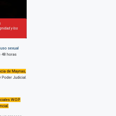
s
gnidad y los
buso sexual
e 48 horas
ncia de Maynas,
y Poder Judicial.
ciales W.O.P.
cial.