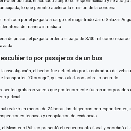
l Poder Judicial, el acusado aceptó su responsabilidad y se acogió
anticipada, lo que permitió acelerar la emisión de la condena.
e realizada por el juzgado a cargo del magistrado Jairo Salazar Angul
ndenatoria de manera inmediata.
na de prisión, el juzgado ordenó el pago de S/30 mil como reparació
aviada.
escubierto por pasajeros de un bus
la investigación, el hecho fue detectado por la cobradora del vehícu
e transportes “Otorongo”, quienes alertaron sobre lo ocurrido.
resentes grabaron videos que posteriormente fueron incorporados
so judicial.
onal realizó en menos de 24 horas las diligencias correspondientes, 
inspecciones técnicas y recopilación de evidencias.
 el Ministerio Público presentó el requerimiento fiscal y coordinó el