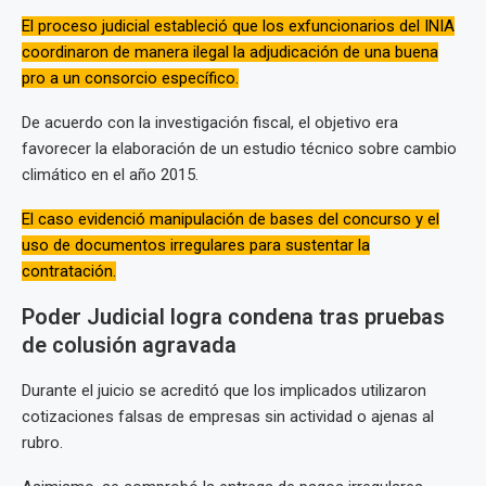
El proceso judicial estableció que los exfuncionarios del INIA
coordinaron de manera ilegal la adjudicación de una buena
pro a un consorcio específico.
De acuerdo con la investigación fiscal, el objetivo era
favorecer la elaboración de un estudio técnico sobre cambio
climático en el año 2015.
El caso evidenció manipulación de bases del concurso y el
uso de documentos irregulares para sustentar la
contratación.
Poder Judicial logra condena tras pruebas
de colusión agravada
Durante el juicio se acreditó que los implicados utilizaron
cotizaciones falsas de empresas sin actividad o ajenas al
rubro.