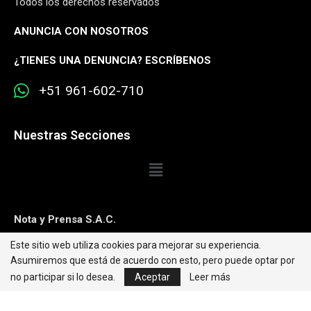
Todos los derechos reservados
ANUNCIA CON NOSOTROS
¿
TIENES UNA DENUNCIA? ESCRÍBENOS
+51 961-602-710
Nuestras Secciones
Nota y Prensa S.A.C.
Este sitio web utiliza cookies para mejorar su experiencia.
Contacto:
editorweb@caretas.com.pe
Asumiremos que está de acuerdo con esto, pero puede optar por
Síguenos:
no participar si lo desea.
Aceptar
Leer más