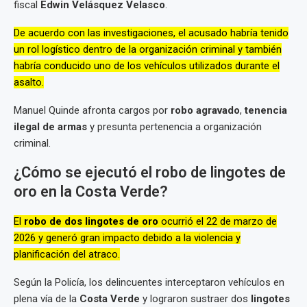
fiscal
Edwin Velásquez Velasco
.
De acuerdo con las investigaciones, el acusado habría tenido
un rol logístico dentro de la organización criminal y también
habría conducido uno de los vehículos utilizados durante el
asalto.
Manuel Quinde afronta cargos por
robo agravado
,
tenencia
ilegal de armas
y presunta pertenencia a organización
criminal.
¿Cómo se ejecutó el robo de lingotes de
oro en la Costa Verde?
El
robo de dos lingotes de oro
ocurrió el 22 de marzo de
2026 y generó gran impacto debido a la violencia y
planificación del atraco.
Según la Policía, los delincuentes interceptaron vehículos en
plena vía de la
Costa Verde
y lograron sustraer dos
lingotes