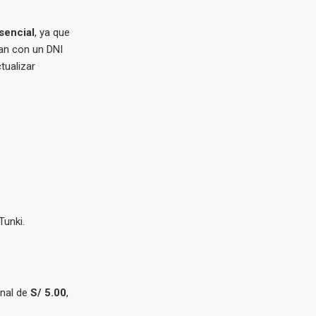
sencial
, ya que
tan con un DNI
tualizar
Tunki.
onal de
S/ 5.00
,