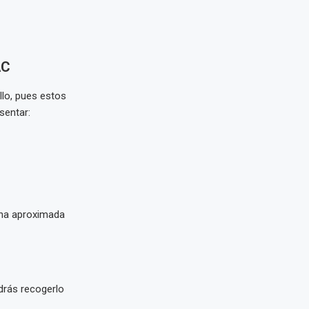
AC
llo, pues estos
sentar:
echa aproximada
drás recogerlo