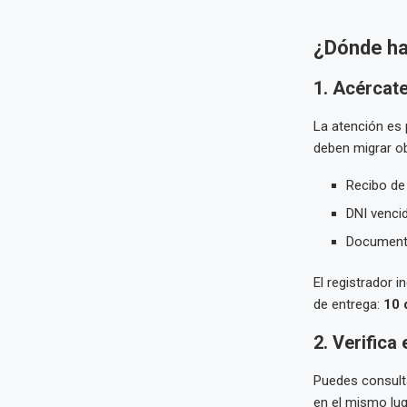
¿Dónde hac
1. Acércat
La atención es 
deben migrar ob
Recibo de
DNI venci
Documentos
El registrador 
de entrega:
10 
2. Verifica
Puedes consulta
en el mismo lug