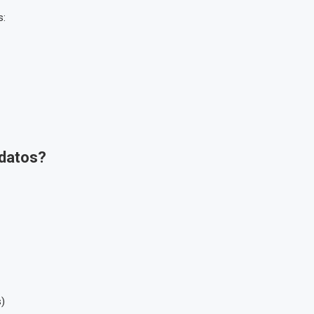
s:
 datos?
s)