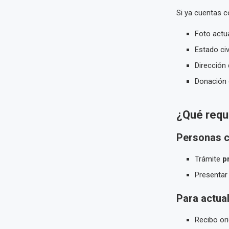
Si ya cuentas c
Foto actua
Estado civ
Dirección 
Donación 
¿Qué requi
Personas c
Trámite
p
Presentar
Para actual
Recibo ori