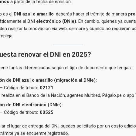
años
a partir de la fecha de emisión.
o es el
DNI azul o amarillo
, deberás hacer el trámite de manera
pre
áticamente al
DNI electrónico (DNIe)
. En cambio, quienes ya cuen
den realizar la renovación vía web, siempre y cuando no requieran ac
mpleja.
uesta renovar el DNI en 2025?
ene tarifas diferenciadas según el tipo de documento que tengas:
n de DNI azul o amarillo (migración al DNIe):
 Código de tributo
02121
 realiza en el Banco de la Nación, agentes Multired, Págalo.pe o app 
n de DNI electrónico (DNIe):
 Código de tributo
00525
ar el lugar de entrega del DNI, puedes solicitarlo por un costo adici
trámite ya se encuentre registrado.