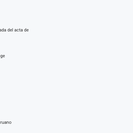
ada del acta de
uge
eruano