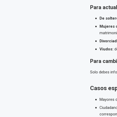
Para actual
De solter
Mujeres c
matrimon
Divorciad
Viudos:
de
Para cambi
Solo debes info
Casos esp
Mayores 
Ciudadano
correspon