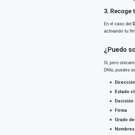
3. Recoge 
En el caso del
D
activando tu firm
¿Puedo sol
Sí, pero única
DNIe, puedes ac
Direcció
Estado civ
Decisión
Firma
Grado de
Nombres 