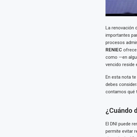
La renovación 
importantes par
procesos adminis
RENIEC
ofrece 
como —en alguno
vencido reside 
En esta nota t
debes considera
contamos qué tr
¿Cuándo d
El DNI puede r
permite evitar 