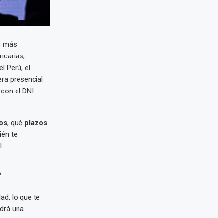
s más
ncarias,
l Perú, el
ra presencial
 con el DNI
tos
, qué
plazos
ién te
.
?
ad, lo que te
ndrá una