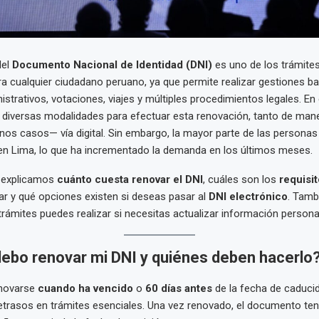
del
Documento Nacional de Identidad (DNI)
es uno de los trámite
a cualquier ciudadano peruano, ya que permite realizar gestiones ba
trativos, votaciones, viajes y múltiples procedimientos legales. En e
diversas modalidades para efectuar esta renovación, tanto de mane
s casos— vía digital. Sin embargo, la mayor parte de las personas
en Lima, lo que ha incrementado la demanda en los últimos meses.
e explicamos
cuánto cuesta renovar el DNI
, cuáles son los
requisi
r y qué opciones existen si deseas pasar al
DNI electrónico
. Tamb
ámites puedes realizar si necesitas actualizar información personal
ebo renovar mi DNI y quiénes deben hacerlo
enovarse
cuando ha vencido
o
60 días antes
de la fecha de caducid
retrasos en trámites esenciales. Una vez renovado, el documento te