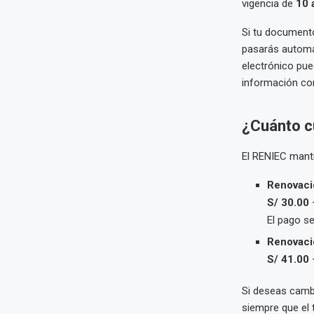
vigencia de
10 
Si tu document
pasarás autom
electrónico pue
información co
¿Cuánto c
El RENIEC manti
Renovació
S/ 30.00
—
El pago se
Renovació
S/ 41.00
—
Si deseas cambi
siempre que el 