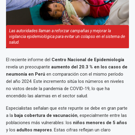
Las autoridades llaman a reforzar campañas y mejorar la
vigilancia epidemiológica para evitar un colapso en el sistema de
salud.
El reciente informe del
Centro Nacional de Epidemiología
revela un preocupante
aumento del 20.3 % en los casos de
neumonía en Perú
en comparación con el mismo período
del año 2024. Este incremento sitúa los números en niveles
no vistos desde la pandemia de COVID-19, lo que ha
encendido las alarmas en el sector salud.
Especialistas señalan que este repunte se debe en gran parte
a la
baja cobertura de vacunación
, especialmente entre las
poblaciones más vulnerables: los
niños menores de 5 años
y los
adultos mayores
. Estas cifras reflejan un claro