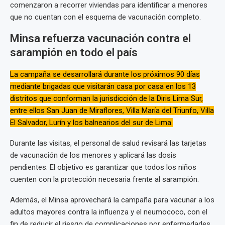
comenzaron a recorrer viviendas para identificar a menores
que no cuentan con el esquema de vacunación completo.
Minsa refuerza vacunación contra el
sarampión en todo el país
La campaña se desarrollará durante los próximos 90 días
mediante brigadas que visitarán casa por casa en los 13
distritos que conforman la jurisdicción de la Diris Lima Sur,
entre ellos San Juan de Miraflores, Villa María del Triunfo, Villa
El Salvador, Lurín y los balnearios del sur de Lima.
Durante las visitas, el personal de salud revisará las tarjetas
de vacunación de los menores y aplicará las dosis
pendientes. El objetivo es garantizar que todos los niños
cuenten con la protección necesaria frente al sarampión.
Además, el Minsa aprovechará la campaña para vacunar a los
adultos mayores contra la influenza y el neumococo, con el
fin de reducir el riesgo de complicaciones por enfermedades