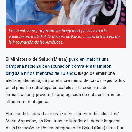
En un esfuerzo por promover la equidad y el acceso a la
vacunación, del 20 al 27 de abril se llevará a cabo la Semana de
la Vacunación de las Américas.
El
Ministerio de Salud (Minsa)
puso en marcha una
campaña nacional de vacunación contra el
sarampión
dirigida a niños menores de 10 años
, luego de emitir una
alerta epidemiológica por el incremento de casos registrados
en el país. La estrategia busca elevar la cobertura de
inmunización y prevenir la propagación de esta enfermedad
altamente contagiosa.
El inicio de la jornada se realizó en el puesto de salud José
María Arguedas, en San Juan de Miraflores, donde brigadas
de la Dirección de Redes Integradas de Salud (Diris) Lima Sur