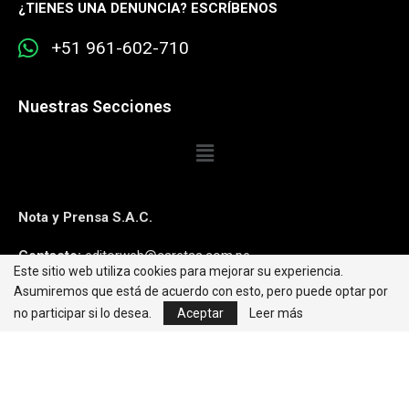
¿
TIENES UNA DENUNCIA? ESCRÍBENOS
+51 961-602-710
Nuestras Secciones
Nota y Prensa S.A.C.
Contacto:
editorweb@caretas.com.pe
Este sitio web utiliza cookies para mejorar su experiencia.
Asumiremos que está de acuerdo con esto, pero puede optar por
Síguenos:
no participar si lo desea.
Aceptar
Leer más