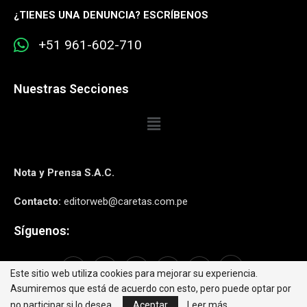
¿
TIENES UNA DENUNCIA? ESCRÍBENOS
+51 961-602-710
Nuestras Secciones
Nota y Prensa S.A.C.
Contacto:
editorweb@caretas.com.pe
Síguenos:
Este sitio web utiliza cookies para mejorar su experiencia.
Asumiremos que está de acuerdo con esto, pero puede optar por
no participar si lo desea.
Aceptar
Leer más