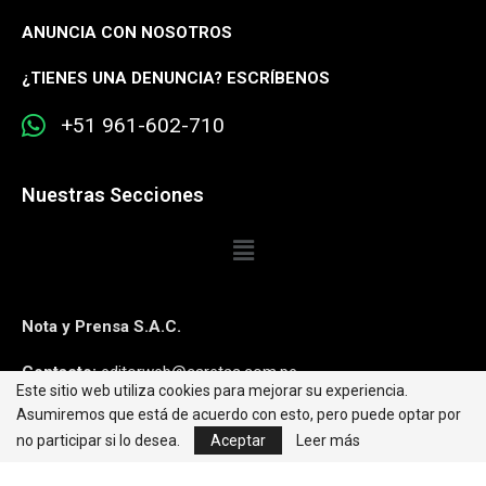
ANUNCIA CON NOSOTROS
¿
TIENES UNA DENUNCIA? ESCRÍBENOS
+51 961-602-710
Nuestras Secciones
Nota y Prensa S.A.C.
Contacto:
editorweb@caretas.com.pe
Este sitio web utiliza cookies para mejorar su experiencia.
Asumiremos que está de acuerdo con esto, pero puede optar por
Síguenos:
no participar si lo desea.
Aceptar
Leer más