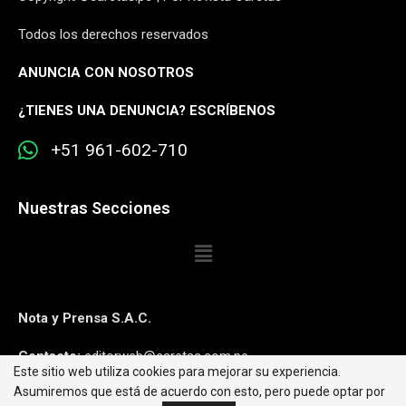
Todos los derechos reservados
ANUNCIA CON NOSOTROS
¿
TIENES UNA DENUNCIA? ESCRÍBENOS
+51 961-602-710
Nuestras Secciones
Nota y Prensa S.A.C.
Contacto:
editorweb@caretas.com.pe
Este sitio web utiliza cookies para mejorar su experiencia.
Asumiremos que está de acuerdo con esto, pero puede optar por
Síguenos: