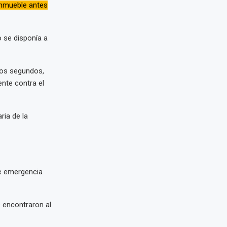
inmueble antes
o se disponía a
nos segundos,
nte contra el
ria de la
de emergencia
 encontraron al