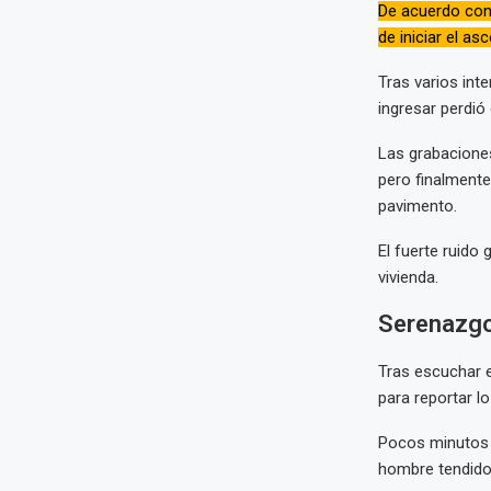
De acuerdo con 
de iniciar el as
Tras varios inte
ingresar perdió 
Las grabacione
pero finalmente
pavimento.
El fuerte ruido 
vivienda.
Serenazgo 
Tras escuchar e
para reportar lo
Pocos minutos 
hombre tendido 