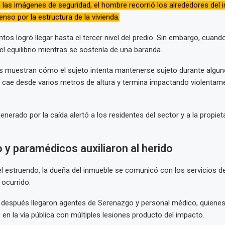
las imágenes de seguridad, el hombre recorrió los alrededores del 
censo por la estructura de la vivienda.
ntos logró llegar hasta el tercer nivel del predio. Sin embargo, cuand
el equilibrio mientras se sostenía de una baranda.
s muestran cómo el sujeto intenta mantenerse sujeto durante algu
 cae desde varios metros de altura y termina impactando violentame
generado por la caída alertó a los residentes del sector y a la propieta
y paramédicos auxiliaron al herido
l estruendo, la dueña del inmueble se comunicó con los servicios 
 ocurrido.
después llegaron agentes de Serenazgo y personal médico, quienes
en la vía pública con múltiples lesiones producto del impacto.