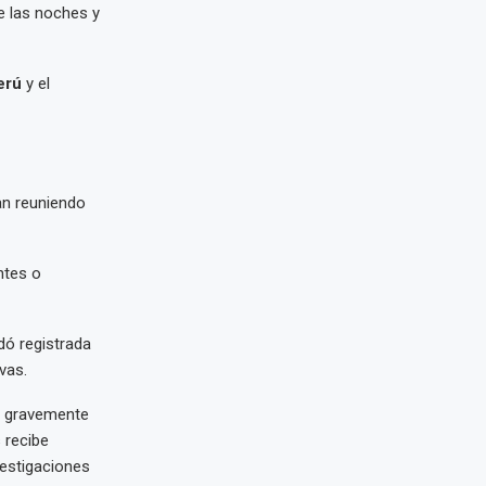
e las noches y
erú
y el
an reuniendo
ntes o
dó registrada
vas.
te gravemente
 recibe
vestigaciones