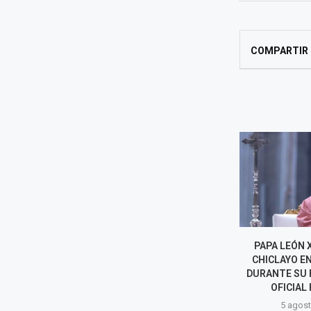
COMPARTIR
ADULTA MAYOR MUERE TRAS
PAPA LEÓN X
SER ATACADA POR DOS
CHICLAYO E
ROTTWEILER: VECINOS
DURANTE SU 
ASEGURAN QUE YA ERAN...
OFICIAL 
5 agosto, 2026
5 agost