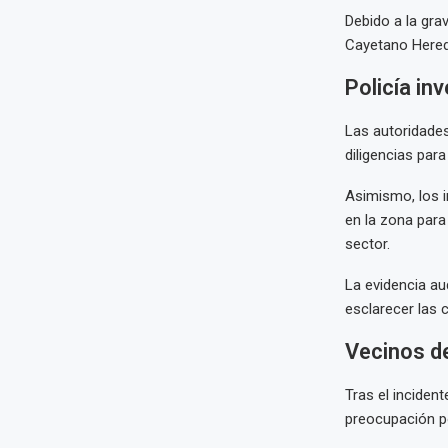
Debido a la gra
Cayetano Hered
Policía in
Las autoridade
diligencias par
Asimismo, los i
en la zona para 
sector.
La evidencia au
esclarecer las 
Vecinos de
Tras el inciden
preocupación po