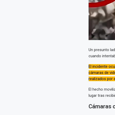
Un presunto la
cuando intentab
El incidente oc
cámaras de vid
realizados por e
El hecho movili
lugar tras recibi
Cámaras ca