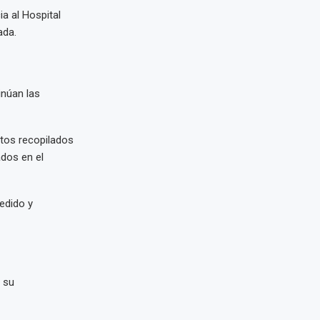
a al Hospital
ada.
núan las
ntos recopilados
ados en el
edido y
 su