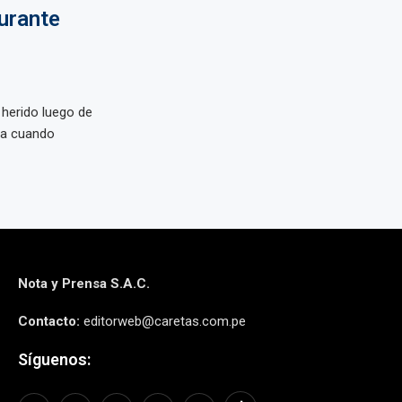
durante
 herido luego de
nda cuando
Nota y Prensa S.A.C.
Contacto:
editorweb@caretas.com.pe
Síguenos: