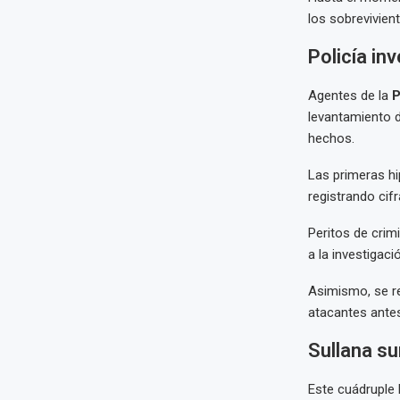
los sobrevivient
Policía in
Agentes de la
P
levantamiento d
hechos.
Las primeras hi
registrando cif
Peritos de crim
a la investigaci
Asimismo, se re
atacantes antes
Sullana su
Este cuádruple 