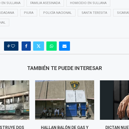
 EN SULLANA
FAMILIA ASESINADA
HOMICIDIO EN SULLANA
IUDADANA
PIURA
POLICÍA NACIONAL
SANTA TERESITA
SICARI
INAL
0
TAMBIÉN TE PUEDE INTERESAR
ESTRUYE DOS
HALLAN BALÓN DE GAS Y
DICTAN NUE