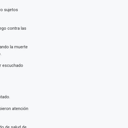
ro sujetos
uego contra las
cando la muerte
.
er escuchado
ntado.
bieron atención
do de salud de