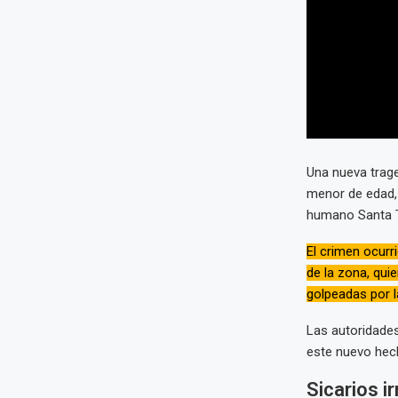
Una nueva trage
menor de edad,
humano Santa Ter
El crimen ocurr
de la zona, qui
golpeadas por la
Las autoridades
este nuevo hec
Sicarios i