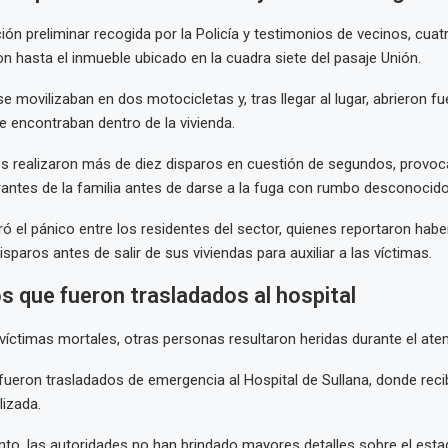
ón preliminar recogida por la Policía y testimonios de vecinos, cuat
n hasta el inmueble ubicado en la cuadra siete del pasaje Unión.
e movilizaban en dos motocicletas y, tras llegar al lugar, abrieron f
 encontraban dentro de la vivienda.
es realizaron más de diez disparos en cuestión de segundos, provo
rantes de la familia antes de darse a la fuga con rumbo desconocido
ó el pánico entre los residentes del sector, quienes reportaron hab
sparos antes de salir de sus viviendas para auxiliar a las víctimas.
s que fueron trasladados al hospital
íctimas mortales, otras personas resultaron heridas durante el ate
ueron trasladados de emergencia al Hospital de Sullana, donde reci
izada.
o, las autoridades no han brindado mayores detalles sobre el esta