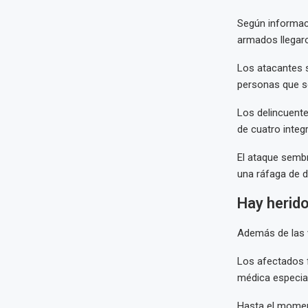
Según informaci
armados llegaro
Los atacantes s
personas que se
Los delincuent
de cuatro integ
El ataque sembr
una ráfaga de di
Hay herido
Además de las v
Los afectados f
médica especial
Hasta el moment