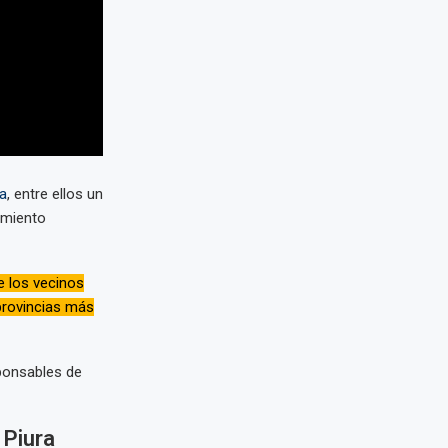
a
, entre ellos un
amiento
e los vecinos
provincias más
sponsables de
 Piura