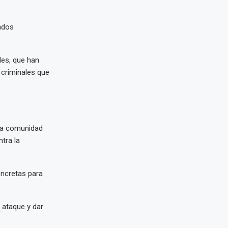
ados
les, que han
 criminales que
la comunidad
tra la
oncretas para
 ataque y dar