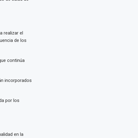
 realizar el
uencia de los
 que continúa
rán incorporados
da por los
alidad en la