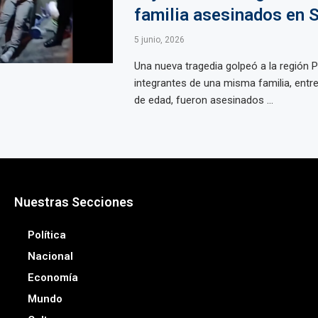
familia asesinados en S
5 junio, 2026
Una nueva tragedia golpeó a la región P
integrantes de una misma familia, entr
de edad, fueron asesinados ...
Nuestras Secciones
Política
Nacional
Economía
Mundo