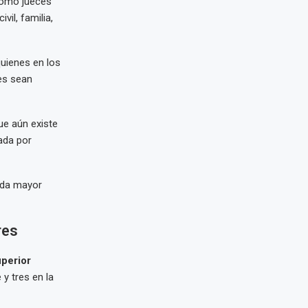
como jueces
vil, familia,
quienes en los
es sean
ue aún existe
ada por
inda mayor
res
perior
 y tres en la