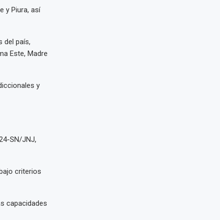
y Piura, así
 del país,
ima Este, Madre
diccionales y
024-SN/JNJ,
ajo criterios
las capacidades