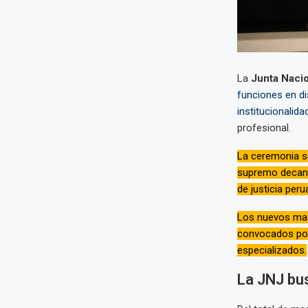
La
Junta Nacio
funciones en di
institucionalida
profesional.
La ceremonia se
supremo decan
de justicia peru
Los nuevos mag
convocados po
especializados.
La JNJ bus