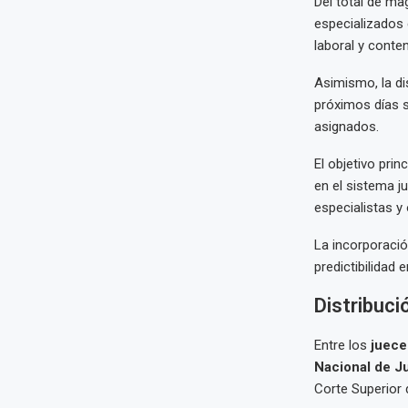
Del total de ma
especializados e
laboral y conte
Asimismo, la di
próximos días s
asignados.
El objetivo pri
en el sistema j
especialistas y
La incorporación
predictibilidad 
Distribuci
Entre los
juece
Nacional de Ju
Corte Superior 