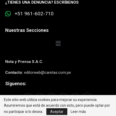
¿
TIENES UNA DENUNCIA? ESCRÍBENOS
+51 961-602-710
Nuestras Secciones
Nota y Prensa S.A.C.
Contacto:
editorweb@caretas.com.pe
Síguenos:
Este sitio web utiliza cookies para mejorar su experiencia.
Asumiremos que está de acuerdo con esto, pero puede optar por
no participar si lo desea.
Aceptar
Leer más